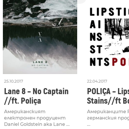
25.10.2017
22.04.2017
Lane 8 – No Captain
POLIÇA – Lip
//ft. Poliça
Stains//ft B
Американският
Американците Po
електронен продуцент
германския про
Daniel Goldstein aka Lane ...
...