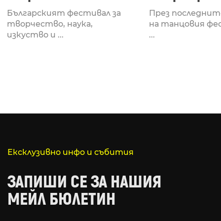
Fabrizio Mammarella
Lucid, посв
Българският фестивал за
През последнит
за откриването си
рейв култу
творчество, наука,
на танцовия фе
изкуство и ...
...
Ексклузивно инфо и събития
ЗАПИШИ СЕ ЗА НАШИЯ
МЕЙЛ БЮЛЕТИН