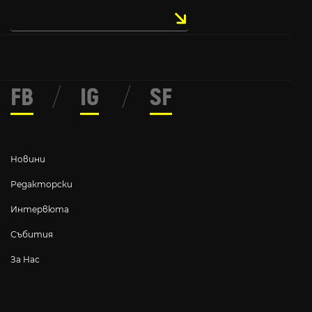
FB
/
IG
/
SF
Новини
Редакторски
Интервюта
Събития
За Нас