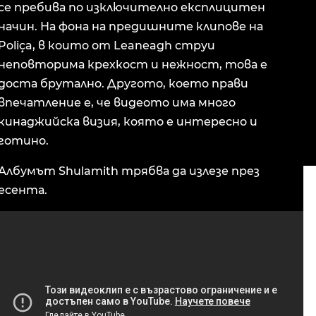
се пребива по изключително експлицитен
начин. На фона на предишните клипове на
Poliça, в които от Leaneagh струи
неповторима крехкост и нежност, това е
доста брутално. Другото, което прави
впечатление е, че видеото има много
кинаджийска визия, която е интересно и
готино.
Албумът Shulamith трябва да излезе през
есента.