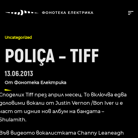
Uncategorized
POLIÇA – TIFF
13.06.2013
От
Фонотека Електрика
Споделих Tiff през април месец. То включва едва
доловими вокали от Justin Vernon /Bon Iver и е
част от идния нов албум на бандата –
Shulamith.
Във видеото вокалистката Channy Leaneagh