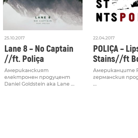
25.10.2017
22.04.2017
Lane 8 – No Captain
POLIÇA – Lip
//ft. Poliça
Stains//ft B
Американският
Американците Po
електронен продуцент
германския про
Daniel Goldstein aka Lane ...
...