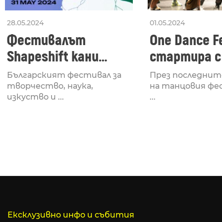
28.05.2024
01.05.2024
Фестивалът
One Dance Fe
Shapeshift кани
стартира с
Fabrizio Mammarella
Lucid, посв
Българският фестивал за
През последнит
за откриването си
рейв култу
творчество, наука,
на танцовия фе
изкуство и ...
...
Ексклузивно инфо и събития