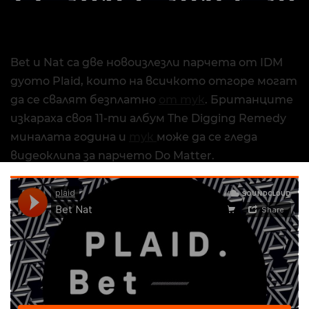
Bet и Nat са две новоизлезли парчета от IDM
дуото Plaid, които на всичкото отгоре могат
да се свалят безплатно
от тук
. Британците
изкараха своя 11-ти албум The Digging Remedy
миналата година и
тук
може да се гледа
видеоклипа за парчето Do Matter.