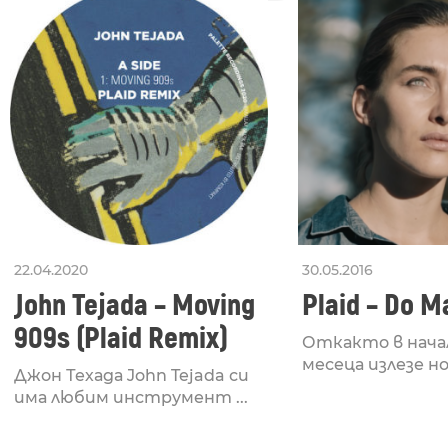
22.04.2020
30.05.2016
John Tejada – Moving
Plaid – Do M
909s (Plaid Remix)
Откакто в нача
месеца излезе но
Джон Техада John Tejada си
има любим инструмент ...