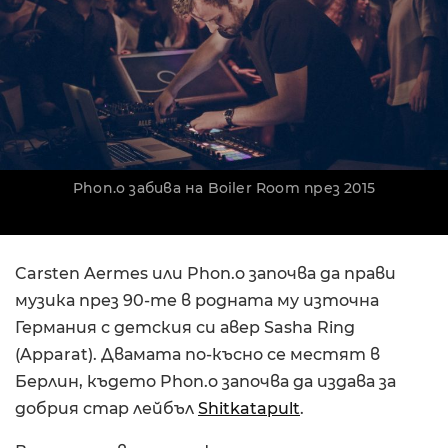
Phon.o забива на Boiler Room през 2015
Carsten Aermes или Phon.o започва да прави
музика през 90-те в родната му източна
Германия с детския си авер Sasha Ring
(Apparat). Двамата по-късно се местят в
Берлин, където Phon.o започва да издава за
добрия стар лейбъл
Shitkatapult
.