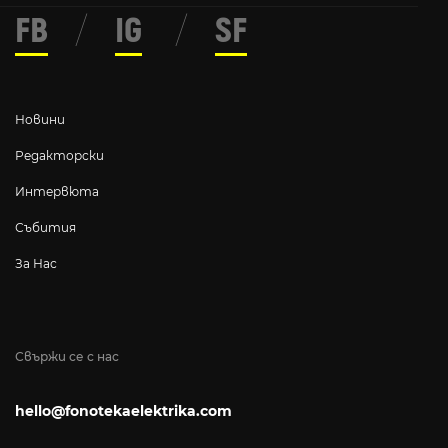
FB
/
IG
/
SF
Новини
Редакторски
Интервюта
Събития
За Нас
Свържи се с нас
hello@fonotekaelektrika.com