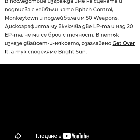
В последствие изгражда име на сцената и
подписва с лейбъли като Bpitch Control,
Monkeytown и подлейбъла им 50 Weapons.
Дискографията му включва две LP-та и над 20
EP-та, не ми се брои с точност. В петък
излезе двайсет-и-някоето, озаглавено
Get Over
It,
a тук споделяме Bright Sun.