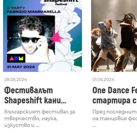
28.05.2024
01.05.2024
Фестивалът
One Dance Fe
Shapeshift кани
стартира с
Fabrizio Mammarella
Lucid, посв
Българският фестивал за
През последнит
за откриването си
рейв култу
творчество, наука,
на танцовия фе
изкуство и ...
...