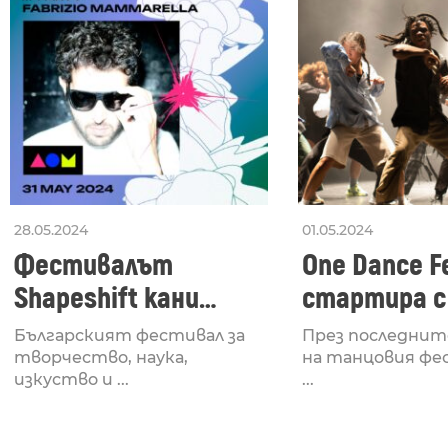
28.05.2024
01.05.2024
Фестивалът
One Dance Fe
Shapeshift кани
стартира с
Fabrizio Mammarella
Lucid, посв
Българският фестивал за
През последнит
за откриването си
рейв култу
творчество, наука,
на танцовия фе
изкуство и ...
...