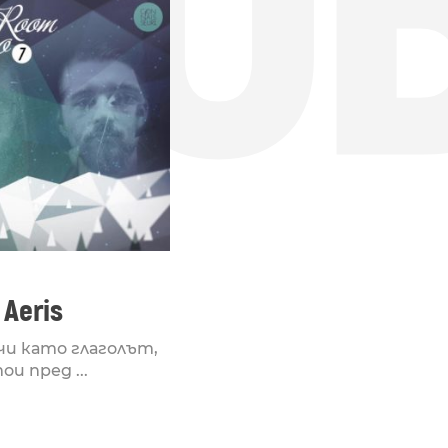
ДО
 Aeris
чи като глаголът,
и пред ...