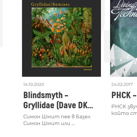
ПО
14.10.2020
24.02.2017
Blindsmyth –
PHCK –
Gryllidae (Dave DK
PHCK зву
Remix)
който сто
Симон Шмит пее в Базел
Симон Шмит или ...