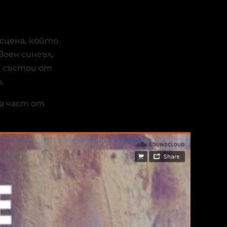
 сцена, който
воен сингъл,
се състои от
.
а част от