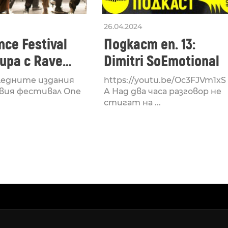
26.04.2024
ce Festival
Подкаст еп. 13:
ра с Rave
Dimitri SoEmotional
 посветен на
ледните издания
https://youtu.be/Oc3FJVm1xS
културата
вия фестивал One
A Над два часа разговор не
стигат на ...