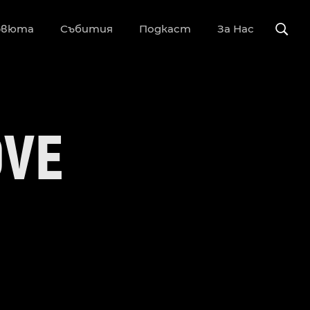
рвюта
Събития
Подкаст
За Нас
OVE