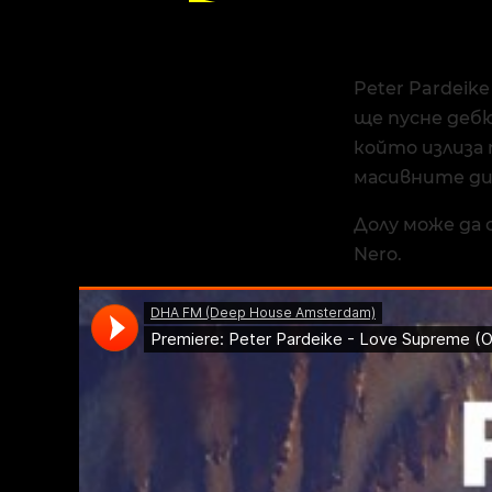
Peter Pardeik
ще пусне дебю
който излиза 
масивните дий
Долу може да
Nero.