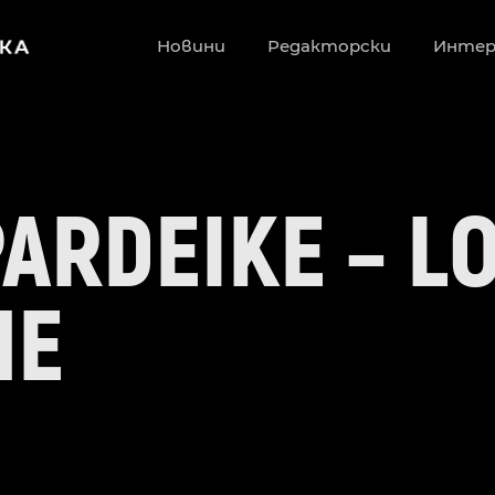
Новини
Редакторски
Инте
ARDEIKE – L
ME