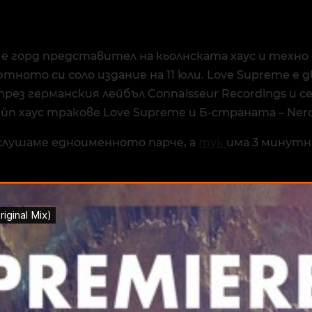
e е горд представител на кьолнската хаус и техно
тното си соло издание на 11 юли. Love Supreme е д
през германския лейбъл Connaisseur Recordings и 
п хаус тракове Love Supreme и Б-страната – Nero
 слушаме едноименното парче, а
тук
има 3 минутн