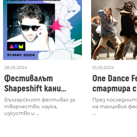
28.05.2024
01.05.2024
Фестивалът
One Dance Fe
Shapeshift кани
стартира с
Fabrizio Mammarella
Lucid, посв
Българският фестивал за
През последнит
за откриването си
рейв култу
творчество, наука,
на танцовия фе
изкуство и ...
...