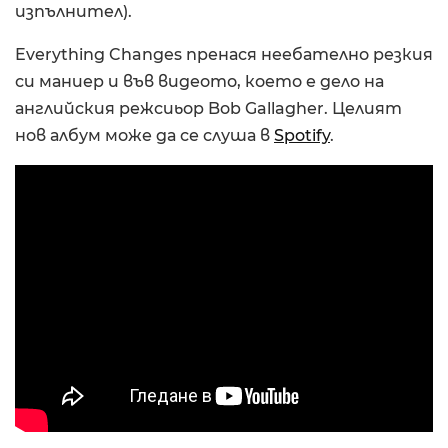
изпълнител).
Everything Changes пренася неебателно резкия
си маниер и във видеото, което е дело на
английския режсиьор Bob Gallagher. Целият
нов албум може да се слуша в
Spotify
.