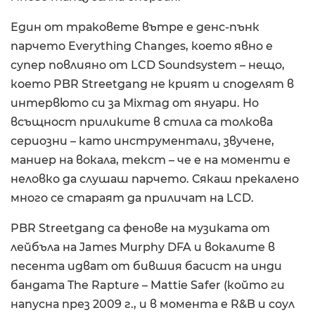
Един от траковете вътре е денс-пънк
парчето Everything Changes, което явно е
супер повлияно от LCD Soundsystem – нещо,
което PBR Streetgang не крият и споделят в
интервюто си за Mixmag от януари. Но
всъщност приликите в стила са толкова
сериозни – като инструментали, звучене,
маниер на вокала, текст – че е на моменти е
неловко да слушаш парчето. Сякаш прекалено
много се стараят да приличат на LCD.
PBR Streetgang са фенове на музиката от
лейбъла на James Murphy DFA и вокалите в
песента идват от бившия басист на инди
бандата The Rapture – Mattie Safer (който ги
напусна през 2009 г., и в момента е R&B и соул