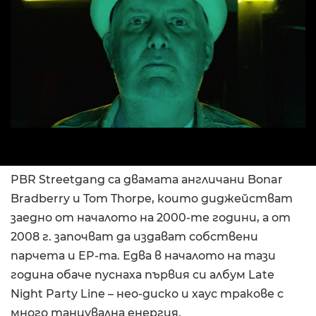
PBR Streetgang са двамата англичани Bonar
Bradberry и Tom Thorpe, които диджействат
заедно от началото на 2000-те години, а от
2008 г. започват да издават собствени
парчета и EP-та. Едва в началото на тази
година обаче пуснаха първия си албум Late
Night Party Line – нео-диско и хаус тракове с
много танцувална енергия.