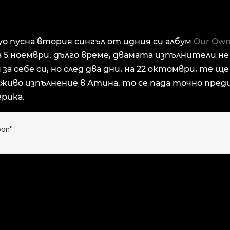
о пусна втория сингъл от идния си албум
Our Ow
а 5 ноември. дълго време, двамата изпълнители не
за себе си, но след два дни, на 22 октомври, те ще
живо изпълнение в Атина. то се пада точно пред
рика.