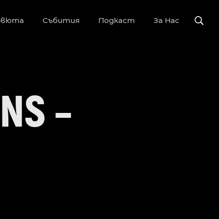
рвюта
Събития
Подкаст
За Нас
NS –