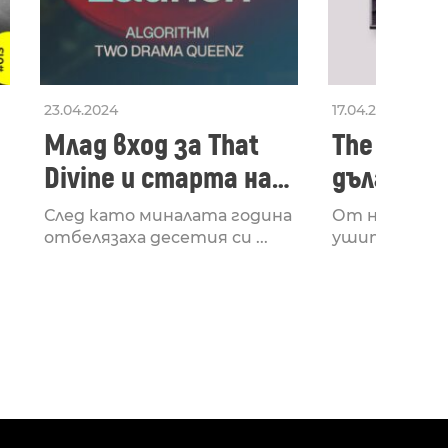
23.04.2024
17.04.2024
Млад вход за That
The Secon
Divine и старта на
дългооча
лейбъла им
втори ал
След като миналата година
От няколко 
излезе з
отбелязаха десетия си ...
ушите и мозъ