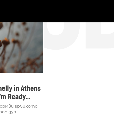
ДО
elly in Athens
I’m Ready
 Ocean Hope
тормви гръцкото
оп дуо ...