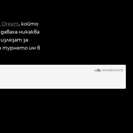
n Dream
, който
 даваха никаква
 излязат за
и турнето им в