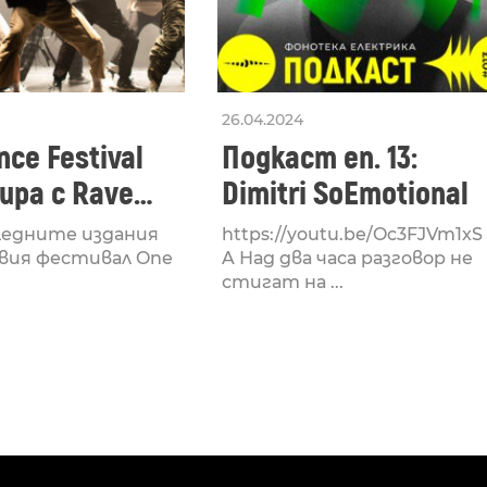
26.04.2024
ce Festival
Подкаст еп. 13:
ра с Rave
Dimitri SoEmotional
 посветен на
ледните издания
https://youtu.be/Oc3FJVm1xS
културата
вия фестивал One
A Над два часа разговор не
стигат на ...