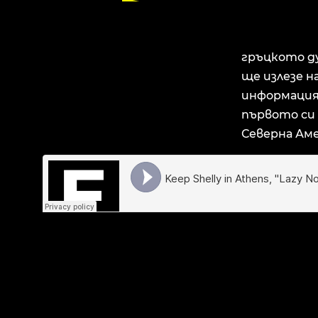
гръцкото ду
ще излезе н
информация 
първото си 
Северна Аме
ПОДОБНИ