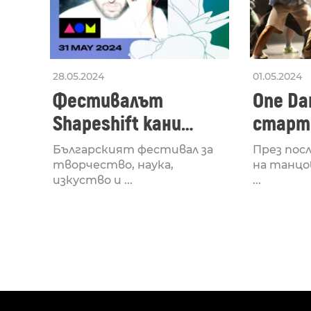
28.05.2024
01.05.2024
Фестивалът
One Dan
Shapeshift кани
старти
Fabrizio Mammarella
Lucid,
Българският фестивал за
През пос
за откриването си
рейв 
творчество, наука,
на танцо
изкуство и ...
...