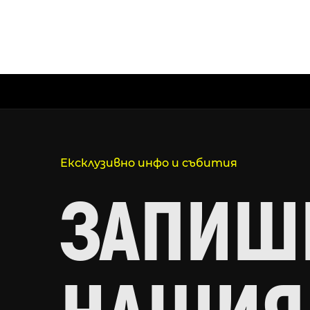
Ексклузивно инфо и събития
ЗАПИШИ