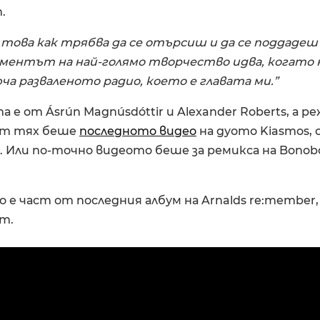
.
 това как трябва да се отърсиш и да се поддадеш
оментът на най-голямо творчество идва, когато 
юча разваленото радио, което е главата ми.”
 е от Ásrún Magnúsdóttir и Alexander Roberts, а р
. От тях беше
последното видео
на дуото Kiasmos,
т. Или по-точно видеото беше за ремикса на Bono
 е част от последния албум на Arnalds re:member,
т.