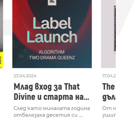
23.04.2024
17.04.2024
Млад вход за That
The Secon
Divine и старта на
дългооча
лейбъла им
втори ал
След като миналата година
От няколко 
излезе з
отбелязаха десетия си ...
ушите и мозъ