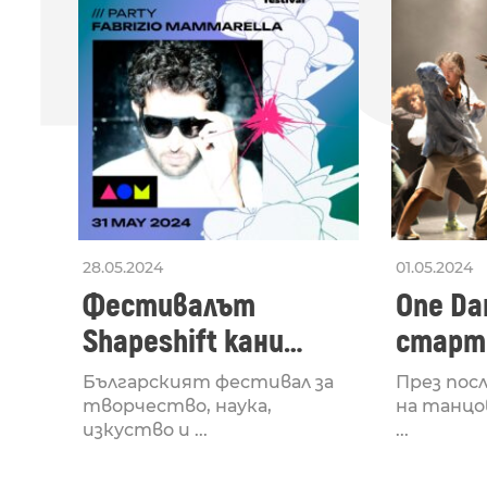
28.05.2024
01.05.2024
Фестивалът
One Dan
Shapeshift кани
старти
Fabrizio Mammarella
Lucid,
Българският фестивал за
През пос
за откриването си
рейв 
творчество, наука,
на танцо
изкуство и ...
...