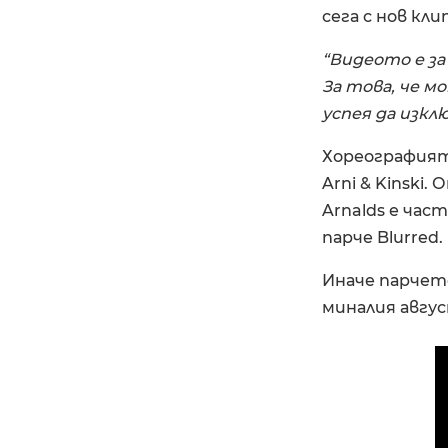
сега с нов клип
“Видеото е за
За това, че м
успея да изкл
Хореографията
Arni & Kinski
Arnalds е час
парче Blurred.
Иначе парчето
миналия авгус