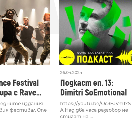
26.04.2024
ce Festival
Подкаст еп. 13:
ра с Rave
Dimitri SoEmotional
 посветен на
ледните издания
https://youtu.be/Oc3FJVm1xS
културата
вия фестивал One
A Над два часа разговор не
стигат на ...