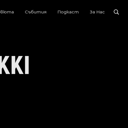
рвюта
Събития
Подкаст
За Нас
KKI