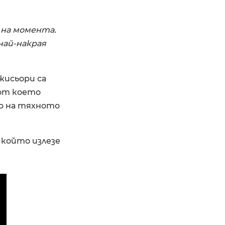
 на момента.
най-накрая
ежисьори са
 от което
bo на тяхното
 който излезе