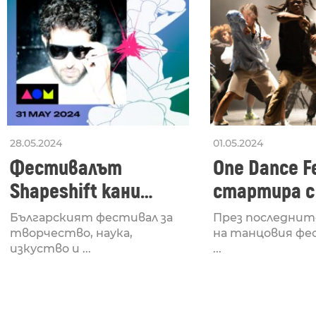
28.05.2024
01.05.2024
Фестивалът
One Dance Fe
Shapeshift кани
стартира с
Fabrizio Mammarella
Lucid, посв
Българският фестивал за
През последнит
за откриването си
рейв култу
творчество, наука,
на танцовия фе
изкуство и ...
...