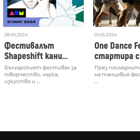
28.05.2024
01.05.2024
Фестивалът
One Dance Fe
Shapeshift кани
стартира с
Fabrizio Mammarella
Lucid, посв
Българският фестивал за
През последнит
за откриването си
рейв култу
творчество, наука,
на танцовия фе
изкуство и ...
...