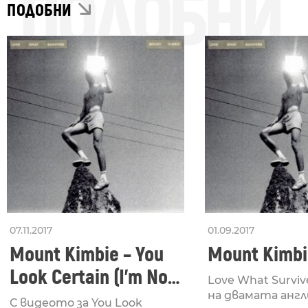
ПОДОБНИ
ПОДОБНИ
07.11.2017
01.09.2017
Mount Kimbie – You
Mount Kimbi
Look Certain (I’m Not
Love What Survi
So Sure)
на двамата англи
С видеото за You Look