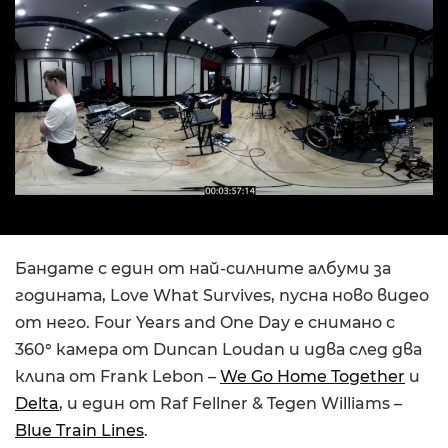
Бандате с един от най-силните албуми за
годината, Love What Survives, пусна ново видео
от него. Four Years and One Day е сниманo с
360° камера от Duncan Loudan и идва след два
клипа от Frank Lebon –
We Go Home Together
и
Delta
, и един от Raf Fellner & Tegen Williams –
Blue Train Lines
.