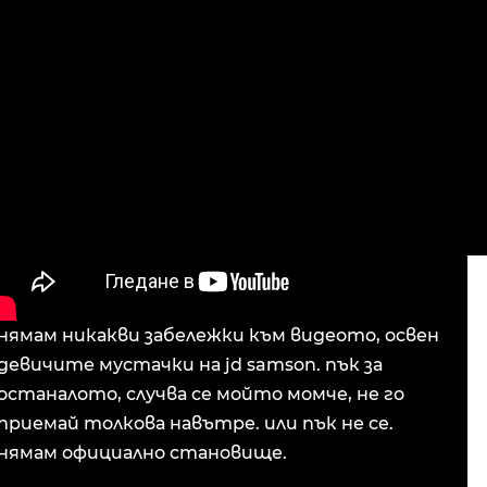
нямам никакви забележки към видеото, освен
девичите мустачки на jd samson. пък за
останалото, случва се мойто момче, не го
приемай толкова навътре. или пък не се.
нямам официално становище.