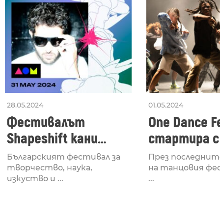
28.05.2024
01.05.2024
Фестивалът
One Dance Fe
Shapeshift кани
стартира с
Fabrizio Mammarella
Lucid, посв
Българският фестивал за
През последнит
за откриването си
рейв култу
творчество, наука,
на танцовия фе
изкуство и ...
...