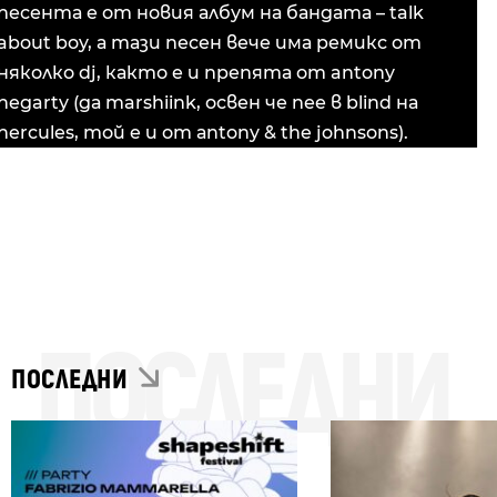
песента е от новия албум на бандата – talk
about boy, а тази песен вече има ремикс от
няколко dj, както е и препята от antony
hegarty (да marshiink, освен че пее в blind на
hercules, той e и от аntony & the johnsons).
ПОСЛЕДНИ
ПОСЛЕДНИ