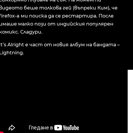
видеото беше толкова гей (въпреки Ким), че
firefox-a ми поиска да се рестартира. После
имаше малко пози от индийския популярен
комикс. Сладури.
It’s Alright е част от новия албум на бандата –
Lightning.