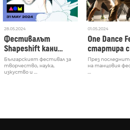
28.05.2024
01.05.2024
Фестивалът
One Dance Fe
Shapeshift кани
стартира с
Fabrizio Mammarella
Lucid, посв
Българският фестивал за
През последнит
за откриването си
рейв култу
творчество, наука,
на танцовия фе
изкуство и ...
...