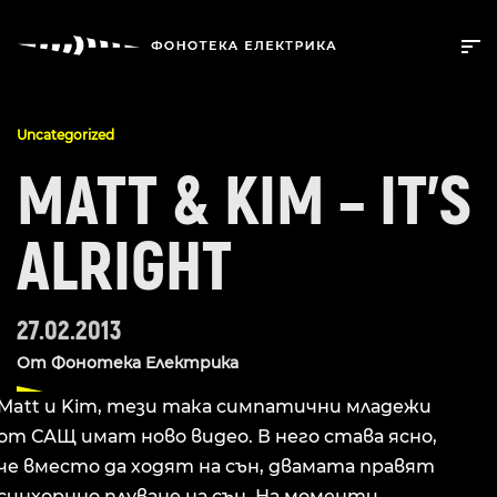
Uncategorized
MATT & KIM – IT’S
ALRIGHT
27.02.2013
От
Фонотека Електрика
Matt и Kim, тези така симпатични младежи
от САЩ имат ново видео. В него става ясно,
че вместо да ходят на сън, двамата правят
синхорнно плуване на сън. На моменти