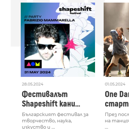
ПО
28.05.2024
01.05.2024
Фестивалът
One Dan
Shapeshift кани
старти
Fabrizio Mammarella
Lucid,
Българският фестивал за
През пос
за откриването си
рейв 
творчество, наука,
на танцо
изкуство и ...
...