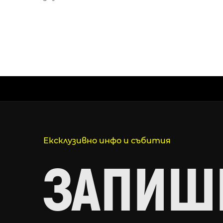
Ексклузивно инфо и събития
ЗАПИШИ