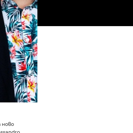
 ново
essandro