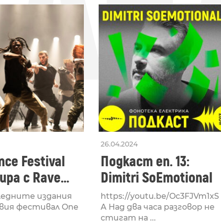
СЛЕ
26.04.2024
ce Festival
Подкаст еп. 13:
ра с Rave
Dimitri SoEmotional
 посветен на
ледните издания
https://youtu.be/Oc3FJVm1xS
културата
вия фестивал One
A Над два часа разговор не
стигат на ...