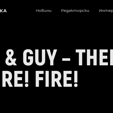
Новини
Редакторски
Инте
 & GUY – TH
RE! FIRE!