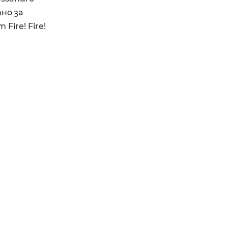
но за
ire! Fire!