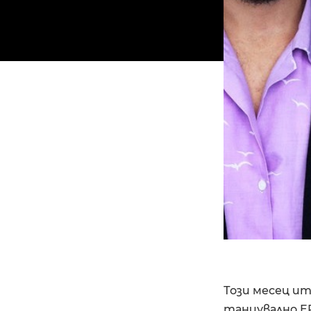
Този месец ит
танцувално EP 