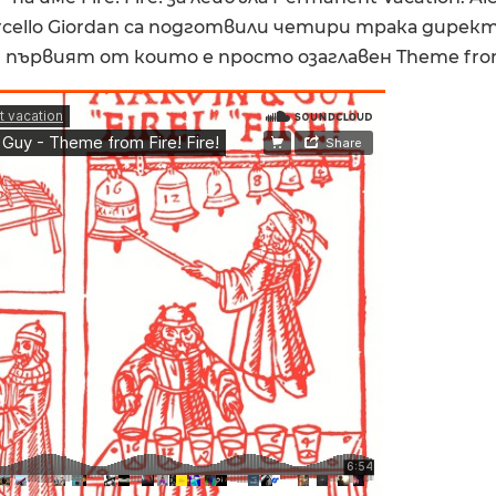
arcello Giordan са подготвили четири трака директ
първият от които е просто озаглавен Theme from F