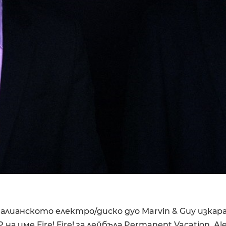
алианското електро/диско дуо Marvin & Guy изкара
на име Fire! Fire! за лейбъла Permanent Vacation. Al