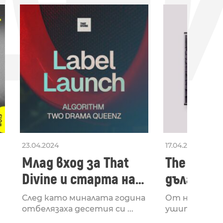
ДН
23.04.2024
17.04.2024
Млад вход за That
The Secon
Divine и старта на
дългооча
лейбъла им
втори ал
След като миналата година
От няколко 
излезе з
отбелязаха десетия си ...
ушите и мозъ