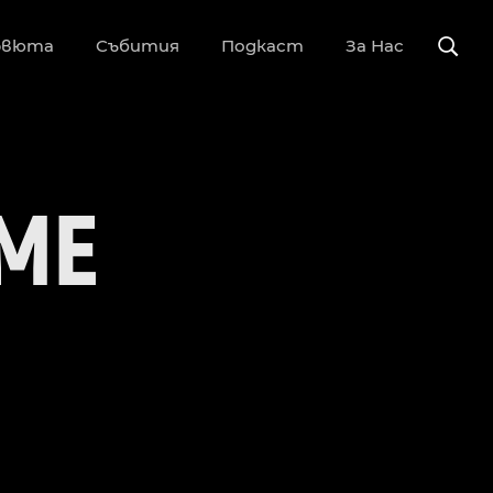
рвюта
Събития
Подкаст
За Нас
EME