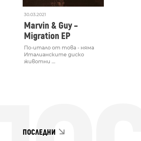
30.03.2021
Marvin & Guy –
Migration EP
По-итало от това - няма
Италианските диско
животни ...
ПОСЛЕДНИ