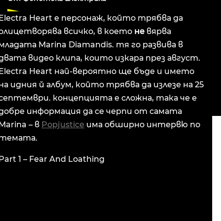
Electra Heart е персонаж, който трябва да
олицетворява всичко, в което
не
вярва
младата Marina Diamandis. тя го развива в
двата видео клипа, които изкара през август.
Electra Heart най-вероятно ще бъде и името
на идния й албум, който трябва да излезе на 25
септември. концепцията е сложна, така че е
добре информация да се черпи от самата
Marina – в
Popjustice
има обширно интервю по
темата.
Part 1 – Fear And Loathing