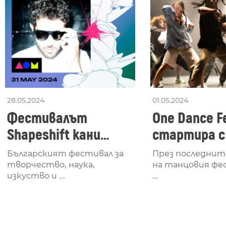
28.05.2024
01.05.2024
Фестивалът
One Dance Fe
Shapeshift кани
стартира с
Fabrizio Mammarella
Lucid, посв
Българският фестивал за
През последнит
за откриването си
рейв култу
творчество, наука,
на танцовия фе
изкуство и ...
...