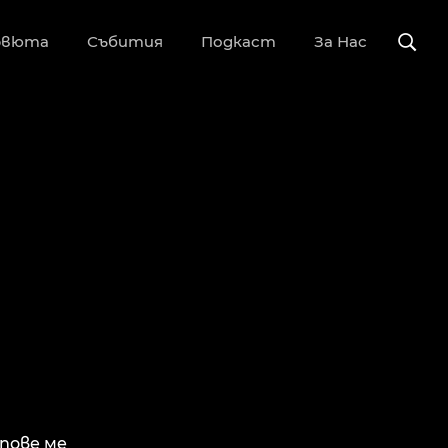
рвюта
Събития
Подкаст
За Нас
пове ме