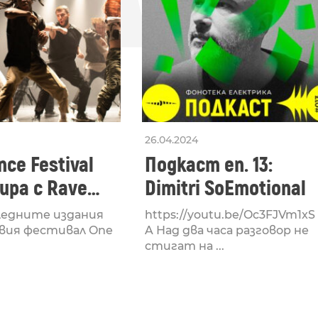
26.04.2024
ce Festival
Подкаст еп. 13:
ра с Rave
Dimitri SoEmotional
 посветен на
ледните издания
https://youtu.be/Oc3FJVm1xS
културата
вия фестивал One
A Над два часа разговор не
стигат на ...