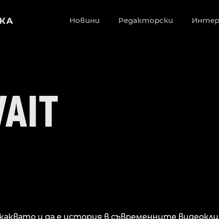
Новини
Редакторски
Инте
WAIT
каквато и да е история в съвременните видеокли