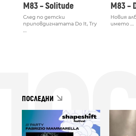
M83 – Solitude
M83 – Do
След по детски
Новия ал
приповдигнатата Do It, Try
името ...
...
ПО
ПОСЛЕДНИ