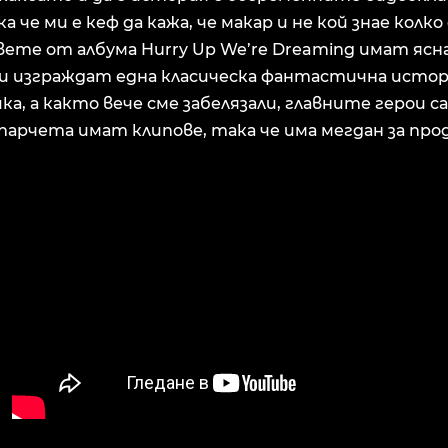
а че ми е кеф да кажа, че макар и не кой знае колк
ете от албума Hurry Up We’re Dreaming имат ясн
и изграждат една класическа фантастична истор
ка, а както вече сме забелязали, главните герои са
парчета имат клипове, така че има мегдан за про