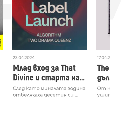
23.04.2024
17.04.2024
Млад вход за That
The Secon
Divine и старта на
дългооча
лейбъла им
втори ал
След като миналата година
От няколко 
излезе з
отбелязаха десетия си ...
ушите и мозъ