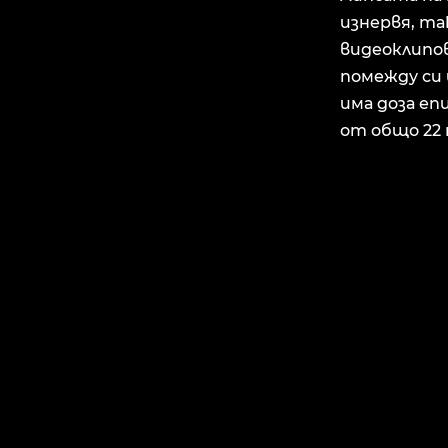
изнервя, так
видеоклипов
помежду си 
има доза епи
от общо 22 