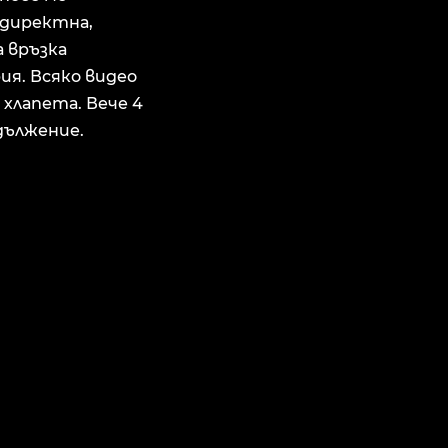
о директна,
а връзка
ия. Всяко видео
 хлапета. Вече 4
дължение.