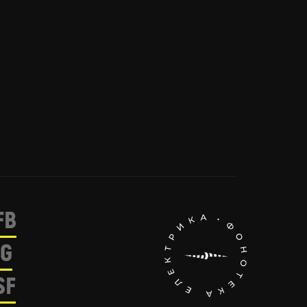
FB
IG
SF