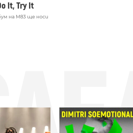
 It, Try It
бум на M83 ще носи
СЛЕ