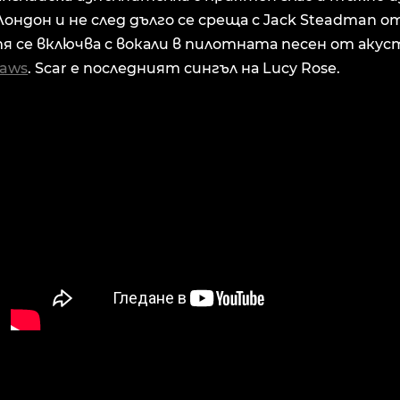
Лондон и не след дълго се среща с Jack Steadman о
тя се включва с вокали в пилотната песен от акус
laws
. Scar е последният сингъл на Lucy Rose.