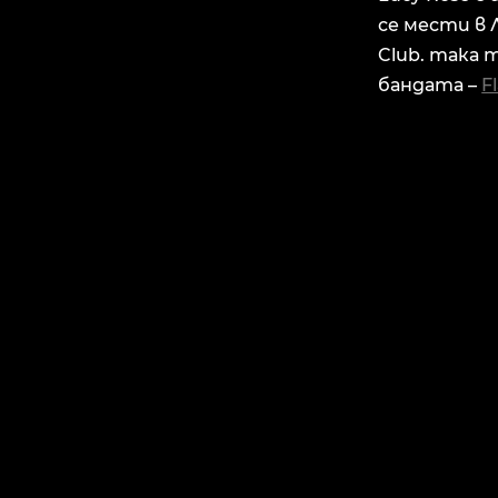
се мести в 
Club. така 
бандата –
F