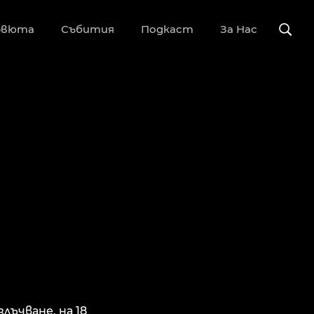
рвюта
Събития
Подкаст
За Нас
лъчване. на 18