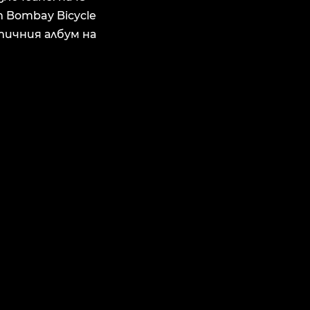
т Bombay Bicycle
тичния албум на