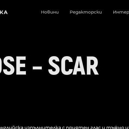
Новини
Редакторски
Инте
SE – SCAR
 английска изпълнителка с приятен глас и тъжно из