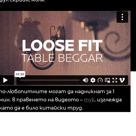
по-любопитните могат да надникнат за 1
мин. в правенето на видеото –
тук
. изглежда
като да е било китайски труд.