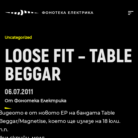
Uncategorized
LOOSE FIT – TABLE
BEGGAR
06.07.2011
От
Фонотека Електрика
видеото е от новото EP на бандата Table
Beggar/Magnetise, което ще излезе на 18 юли.
п.п.
фул скрийн, моля.