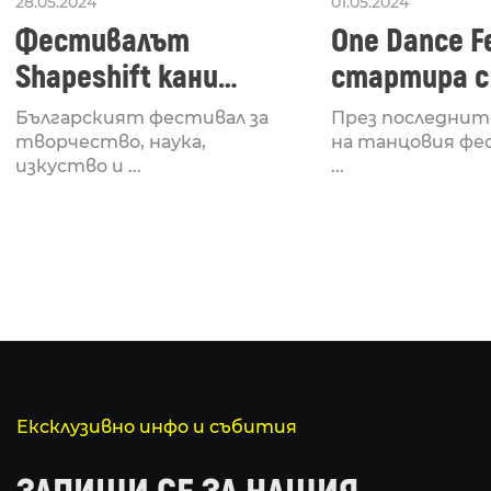
28.05.2024
01.05.2024
Фестивалът
One Dance Fe
Shapeshift кани
стартира с
Fabrizio Mammarella
Lucid, посв
Българският фестивал за
През последнит
за откриването си
рейв култу
творчество, наука,
на танцовия фе
изкуство и ...
...
Ексклузивно инфо и събития