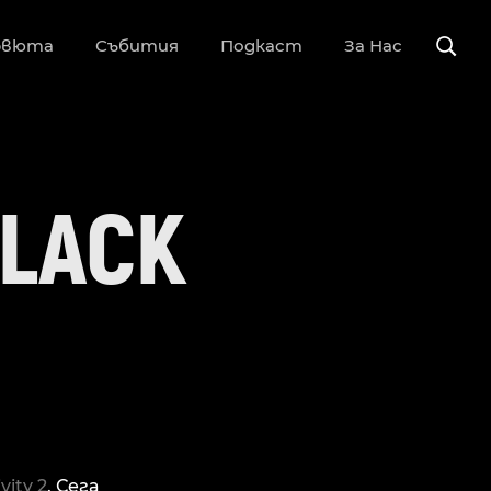
рвюта
Събития
Подкаст
За Нас
BLACK
vity 2
. Сега