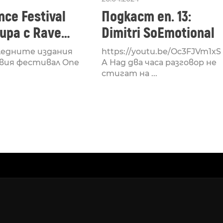
ce Festival
Подкаст еп. 13:
ра с Rave
Dimitri SoEmotional
 посветен на
ледните издания
https://youtu.be/Oc3FJVm1xS
културата
вия фестивал One
A Над два часа разговор не
стигат на ...