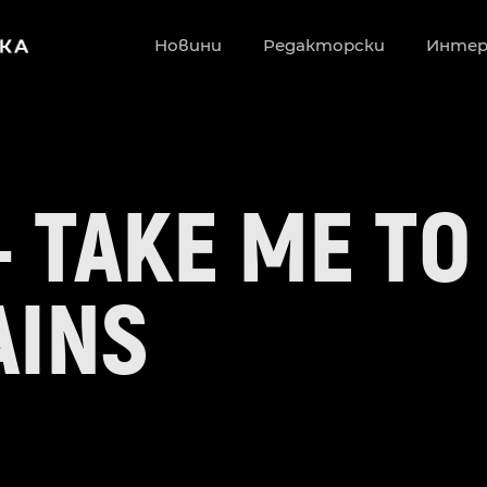
Новини
Редакторски
Инте
 TAKE ME TO
INS