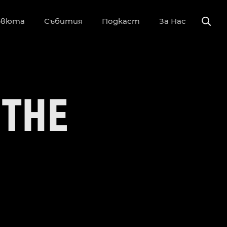
рвюта
Събития
Подкаст
За Нас
 THE