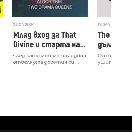
23.04.2024
17.04.2024
Млад вход за That
The Secon
Divine и старта на
дългооча
лейбъла им
втори ал
След като миналата година
От няколко 
излезе з
отбелязаха десетия си ...
ушите и мозъ