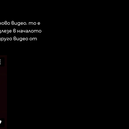
ново видео. то е
злезе в началото
друго видео от