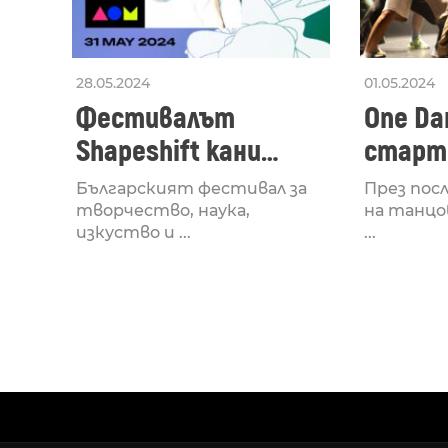
28.05.2024
01.05.2024
Фестивалът
One Dan
Shapeshift кани
старти
Fabrizio Mammarella
Lucid,
Българският фестивал за
През пос
за откриването си
рейв 
творчество, наука,
на танцо
изкуство и ...
...