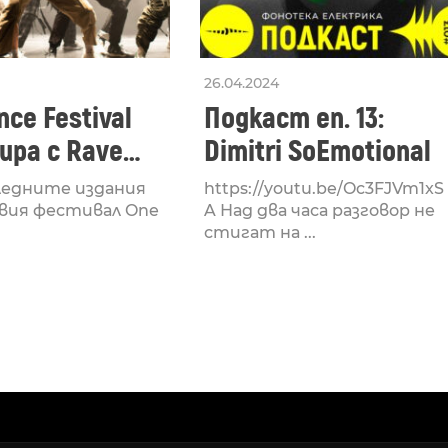
26.04.2024
ce Festival
Подкаст еп. 13:
ра с Rave
Dimitri SoEmotional
 посветен на
ледните издания
https://youtu.be/Oc3FJVm1xS
културата
вия фестивал One
A Над два часа разговор не
стигат на ...