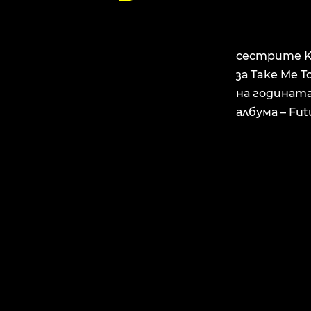
сестрите Ke
за Take Me 
на годината
албума – Fut