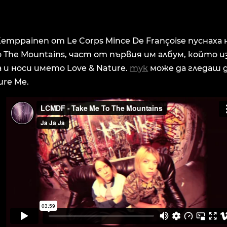
mppainen от Le Corps Mince De Françoise пуснаха 
To The Mountains, част от първия им албум, който и
 и носи името Love & Nature.
тук
може да гледаш 
ure Me.