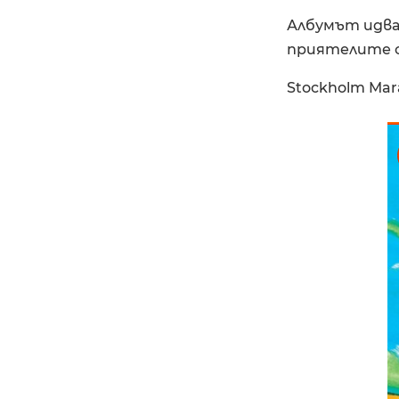
Албумът идва 
приятелите си
Stockholm Mar