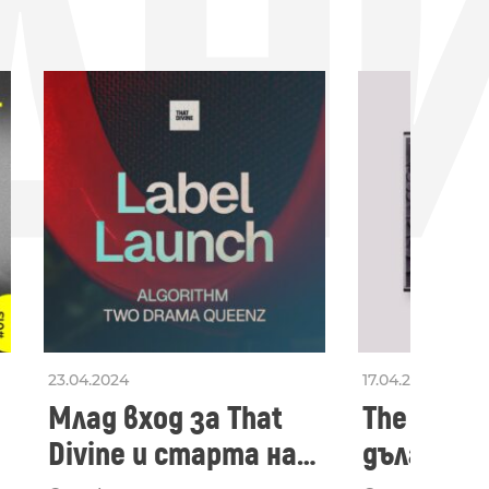
ДН
23.04.2024
17.04.2024
Млад вход за That
The Secon
Divine и старта на
дългооча