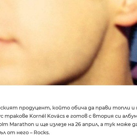
ският продуцент, който обича да прави топли и
ус тракове Kornél Kovács е готов с втория си албум
lm Marathon и ще излезе на 26 април, а тук може д
л от него – Rocks.