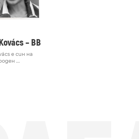
Kovács – BB
vács е син на
оден ...