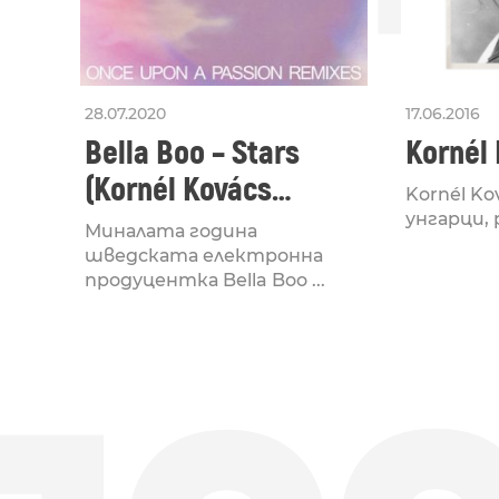
28.07.2020
17.06.2016
Bella Boo – Stars
Kornél 
(Kornél Kovács
Kornél Ko
Remix)
унгарци, р
Миналата година
шведската електронна
продуцентка Bella Boo ...