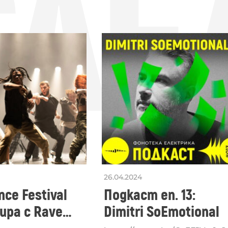
СЛЕ
26.04.2024
ce Festival
Подкаст еп. 13:
ра с Rave
Dimitri SoEmotional