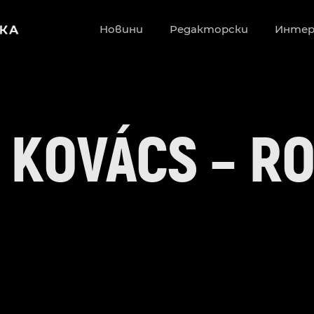
Новини
Редакторски
Инте
 KOVÁCS – R