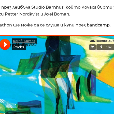
през лейбъла Studio Barnhus, който Kovács върти 
 Petter Nordkvist и Axel Boman.
athon ще може да се слуша и купи през
bandcamp
.