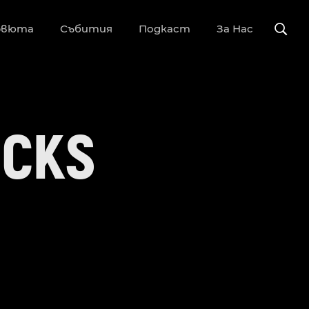
рвюта
Събития
Подкаст
За Нас
OCKS