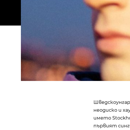
Шведскоунгар
неодиско и ха
името Stockho
първият сингъ