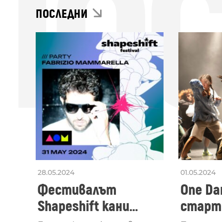
ПО
ПОСЛЕДНИ
28.05.2024
01.05.2024
Фестивалът
One Dan
Shapeshift кани
старти