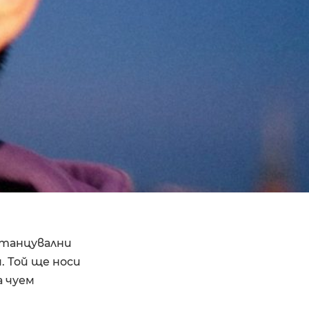
 танцувални
. Той ще носи
а чуем