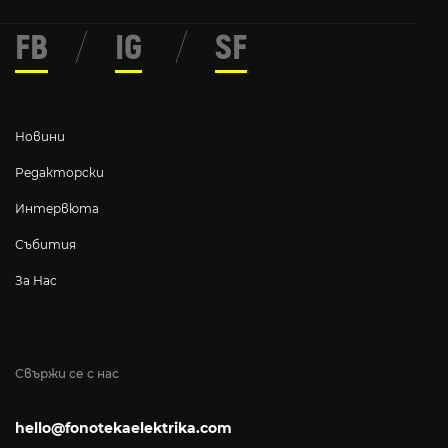
FB
/
IG
/
SF
Новини
Редакторски
Интервюта
Събития
За Нас
Свържи се с нас
hello@fonotekaelektrika.com