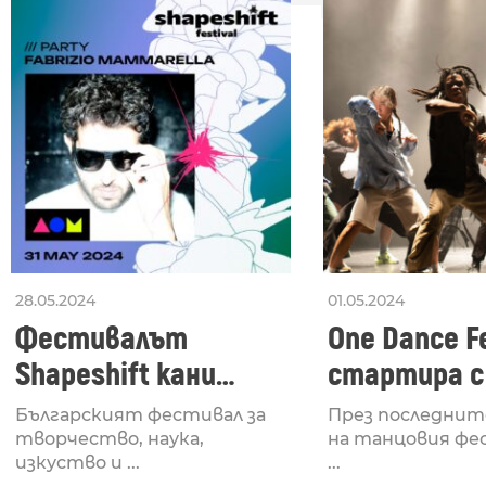
28.05.2024
01.05.2024
Фестивалът
One Dance Fe
Shapeshift кани
стартира с
Fabrizio Mammarella
Lucid, посв
Българският фестивал за
През последнит
за откриването си
рейв култу
творчество, наука,
на танцовия фе
изкуство и ...
...