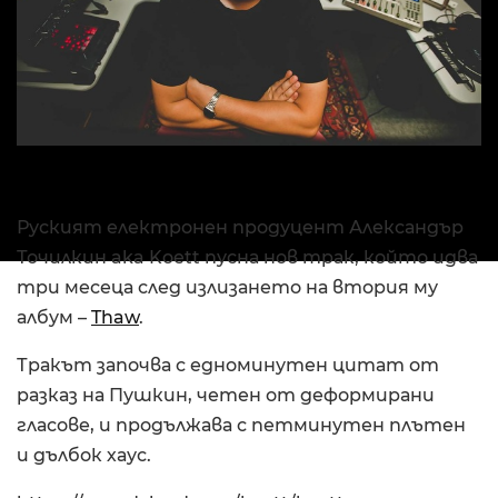
Руският електронен продуцент Александър
Точилкин aka Koett пусна нов трак, който идва
три месеца след излизането на втория му
албум –
Thaw
.
Тракът започва с едноминутен цитат от
разказ на Пушкин, четен от деформирани
гласове, и продължава с петминутен плътен
и дълбок хаус.