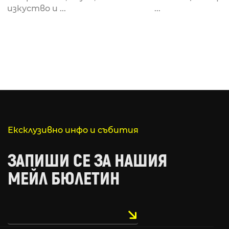
за откриването си
рейв култу
изкуство и ...
...
Ексклузивно инфо и събития
ЗАПИШИ СЕ ЗА НАШИЯ
МЕЙЛ БЮЛЕТИН