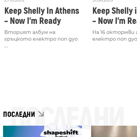
27.10.2015
31.08.2015
Keep Shelly In Athens
Keep Shelly 
– Now I’m Ready
– Now I’m R
//feat Ocea
Вторият албум на
На 16 октормви
гръцкото електро поп дуо
електро поп дуо .
...
ПОСЛЕДНИ
ПОСЛЕДНИ