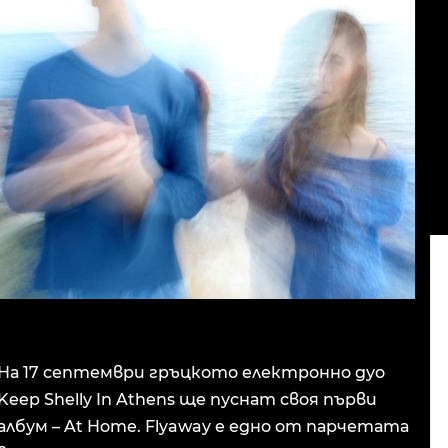
На 17 септември гръцкото електронно дуо
Keep Shelly In Athens ще пуснат своя първи
албум – At Home. Flyaway е едно от парчетата