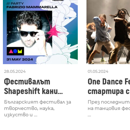
28.05.2024
01.05.2024
Фестивалът
One Dance Fe
Shapeshift кани
стартира с
Fabrizio Mammarella
Lucid, посв
Българският фестивал за
През последнит
за откриването си
рейв култу
творчество, наука,
на танцовия фе
изкуство и ...
...