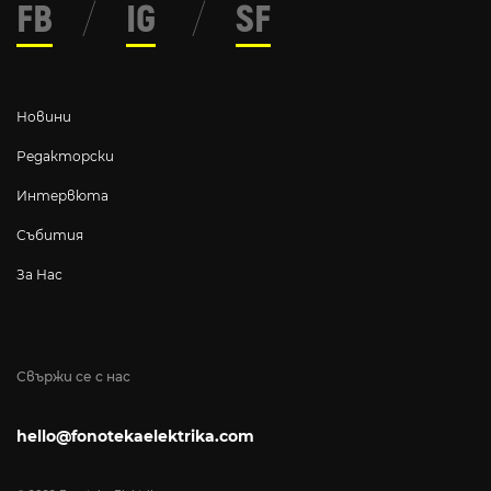
FB
/
IG
/
SF
Новини
Редакторски
Интервюта
Събития
За Нас
Свържи се с нас
hello@fonotekaelektrika.com