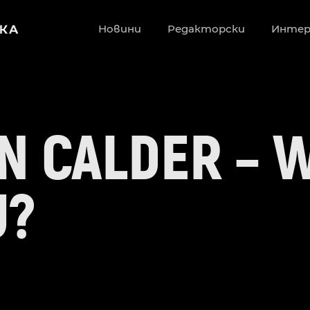
Новини
Редакторски
Инте
N CALDER – 
U?