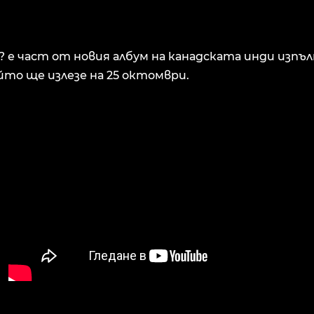
? е част от новия албум на канадската инди изпъл
който ще излезе на 25 октомври.