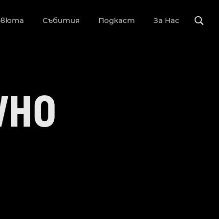
рвюта
Събития
Подкаст
За Нас
WHO