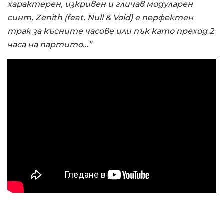
характерен, изкривен и гличав модуларен
синт, Zenith (feat. Null & Void) е перфектен
трак за късните часове или пък като преход 2
часа на партито…”