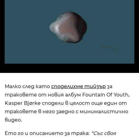
Малко след като
споделихме тийзър
за
траковете от новия албум Fountain Of Youth,
Kasper Bjørke сподели в цялост още един от
траковете в него заедно с минималистично
видео.
Ето го и описанието за трака:
“Със своя