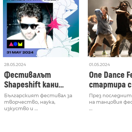
28.05.2024
01.05.2024
Фестивалът
One Dance Fe
Shapeshift кани
стартира с
Fabrizio Mammarella
Lucid, посв
Българският фестивал за
През последнит
за откриването си
рейв култу
творчество, наука,
на танцовия фе
изкуство и ...
...