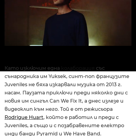
Като изключим една
колаборация
със
сънародника им Yuksek, синт-поп французите
Juveniles не бяха изкарвали музика от 2013 г.
насам. Паузата приключи преди няколко дни с
новия им сингъл Can We Fix It, а днес излезе и
видеоклип към него. Той е от режисьора
Rodrigue Huart
, който е работил и преди с
Juveniles, а също и с позабравените електро
инди банди Pyramid и We Have Band.