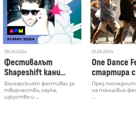
28.05.2024
01.05.2024
Фестивалът
One Dance Fe
Shapeshift кани
стартира с
Fabrizio Mammarella
Lucid, посв
Българският фестивал за
През последнит
за откриването си
рейв култу
творчество, наука,
на танцовия фе
изкуство и ...
...