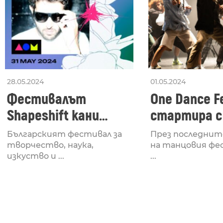
28.05.2024
01.05.2024
Фестивалът
One Dance Fe
Shapeshift кани
стартира с
Fabrizio Mammarella
Lucid, посв
Българският фестивал за
През последнит
за откриването си
рейв култу
творчество, наука,
на танцовия фе
изкуство и ...
...