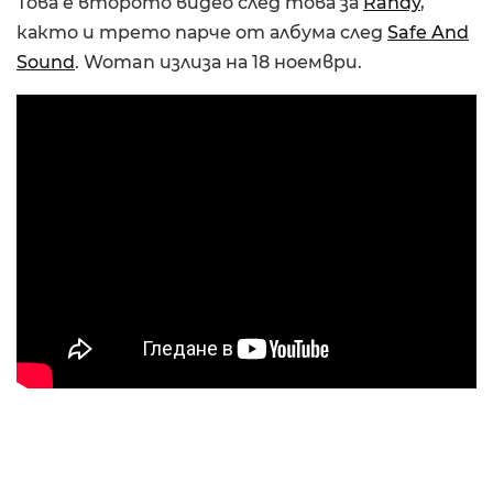
Това е второто видео след това за
Randy
,
както и трето парче от албума след
Safe And
Sound
. Woman излиза на 18 ноември.