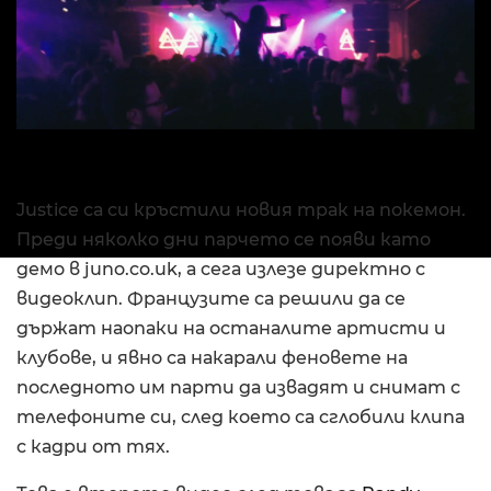
Justice са си кръстили новия трак на покемон.
Преди няколко дни парчето се появи като
демо в juno.co.uk, а сега излезе директно с
видеоклип. Французите са решили да се
държат наопаки на останалите артисти и
клубове, и явно са накарали феновете на
последното им парти да извадят и снимат с
телефоните си, след което са сглобили клипа
с кадри от тях.