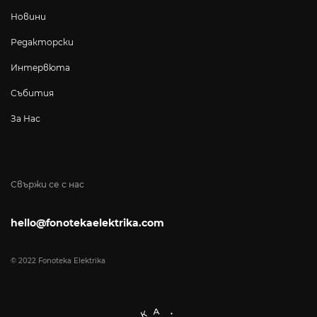
Новини
Редакторски
Интервюта
Събития
За Нас
Свържи се с нас
hello@fonotekaelektrika.com
© 2022 Fonoteka Elektrika