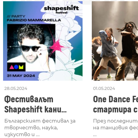
28.05.2024
01.05.2024
Фестивалът
One Dance Fe
Shapeshift кани
стартира с
Fabrizio Mammarella
Lucid, посв
Българският фестивал за
През последнит
за откриването си
рейв култу
творчество, наука,
на танцовия фе
изкуство и ...
...