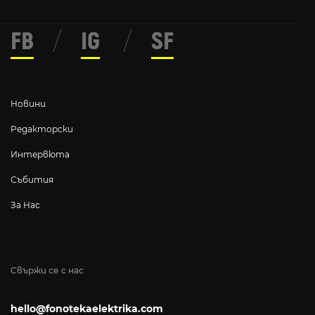
FB
/
IG
/
SF
Новини
Редакторски
Интервюта
Събития
За Нас
Свържи се с нас
hello@fonotekaelektrika.com