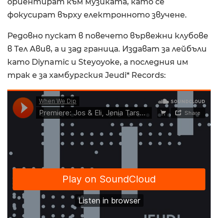
ориентират към музиката, като се
фокусират върху електронното звучене.
Редовно пускат в повечето вървежни клубове
в Тел Авив, а и зад граница. Издават за лейбъли
като Diynamic и Steyoyoke, а последния им
трак е за хамбургския Jeudi* Records: