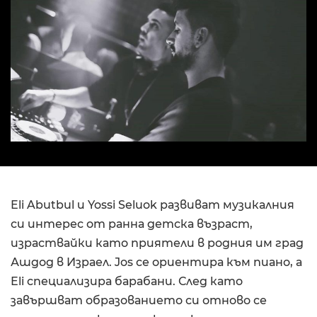
Eli Abutbul и Yossi Seluok развиват музикалния
си интерес от ранна детска възраст,
израствайки като приятели в родния им град
Ашдод в Израел. Jos се ориентира към пиано, а
Eli специализира барабани. След като
завършват образованието си отново се