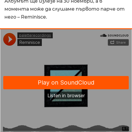
Албумът ще излезе на 30 ноември, а в
момента може да слушаме първото парче от
него – Reminisce.