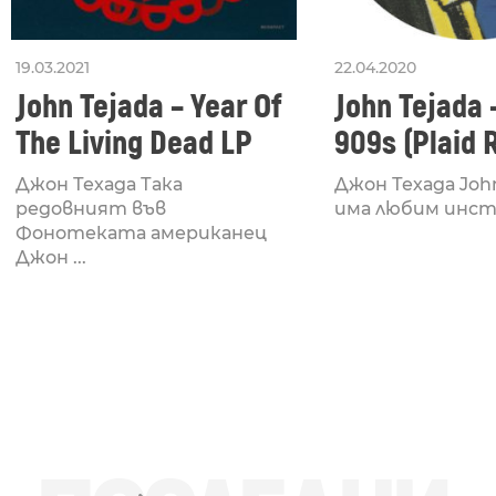
19.03.2021
22.04.2020
John Tejada – Year Of
John Tejada 
The Living Dead LP
909s (Plaid 
Джон Техада Така
Джон Техада John
редовният във
има любим инст
Фонотеката американец
Джон ...