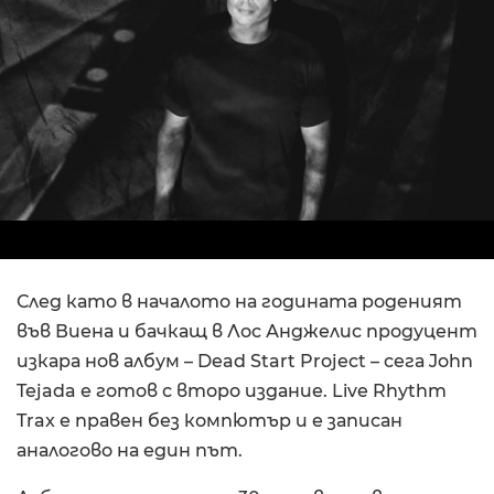
След като в началото на годината роденият
във Виена и бачкащ в Лос Анджелис продуцент
изкара нов албум – Dead Start Project – сега John
Tejada е готов с второ издание. Live Rhythm
Trax е правен без компютър и е записан
аналогово на един път.