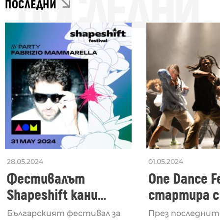
ПОСЛЕДНИ
ПОСЛЕДНИ
28.05.2024
01.05.2024
Фестивалът
One Dance Fe
Shapeshift кани
стартира с
Fabrizio Mammarella
Lucid, посв
Българският фестивал за
През последнит