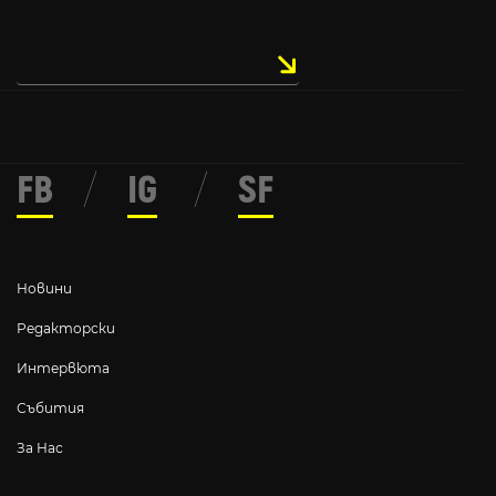
FB
/
IG
/
SF
Новини
Редакторски
Интервюта
Събития
За Нас