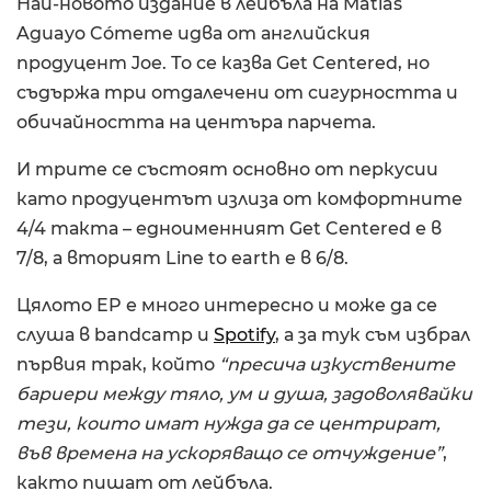
Най-новото издание в лейбъла на Matias
Aguayo Cómeme идва от английския
продуцент Joe. То се казва Get Centered, но
съдържа три отдалечени от сигурността и
обичайността на центъра парчета.
И трите се състоят основно от перкусии
като продуцентът излиза от комфортните
4/4 такта – едноименният Get Centered е в
7/8, а вторият Line to earth е в 6/8.
Цялотo EP е много интересно и може да се
слуша в bandcamp и
Spotify
, а за тук съм избрал
първия трак, който
“пресича изкуствените
бариери между тяло, ум и душа, задоволявайки
тези, които имат нужда да се центрират,
във времена на ускоряващо се отчуждение”
,
както пишат от лейбъла.