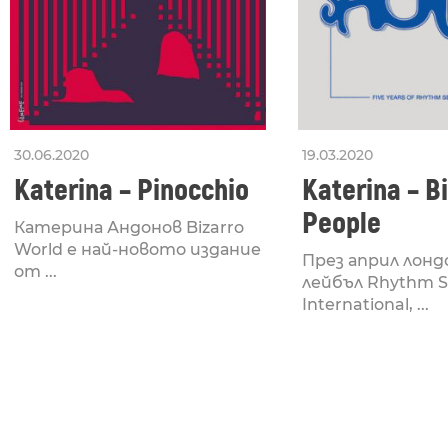
30.06.2020
19.03.2020
Katerina – Pinocchio
Katerina – B
People
Катерина Андонов Bizarro
World е най-новото издание
През април лон
от ...
лейбъл Rhythm S
International, ...