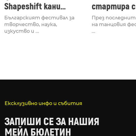
Shapeshift кани
стартира с
Fabrizio Mammarella
Lucid, посв
Българският фестивал за
През последнит
за откриването си
рейв култу
творчество, наука,
на танцовия фе
изкуство и ...
...
Ексклузивно инфо и събития
ЗАПИШИ СЕ ЗА НАШИЯ
МЕЙЛ БЮЛЕТИН