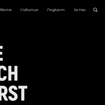
рвюта
Събития
Подкаст
За Нас
E
ACH
RST