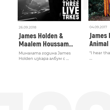
04.09.2017
26.09.2018
James 
James Holden &
Animal 
Maalem Houssam
Through
Guinia – Baba
"I hear th
Миналата година James
Hamouda
...
Holden изкара албум с ...