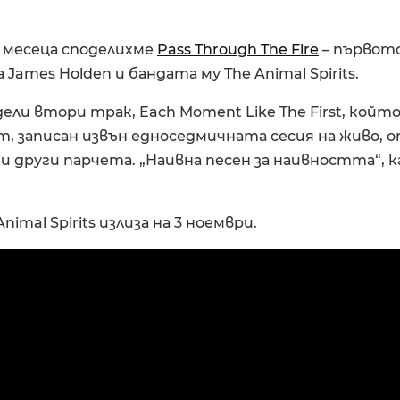
а месеца споделихме
Pass Through The Fire
– първото
 James Holden и бандата му The Animal Spirits.
ели втори трак, Each Moment Like The First, който
, записан извън едноседмичната сесия на живо, 
и други парчета. „Наивна песен за наивността“, к
imal Spirits излиза на 3 ноември.