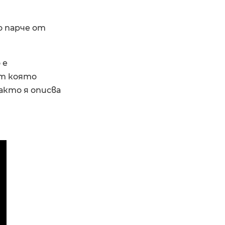
 парче от
 е
от която
акто я описва