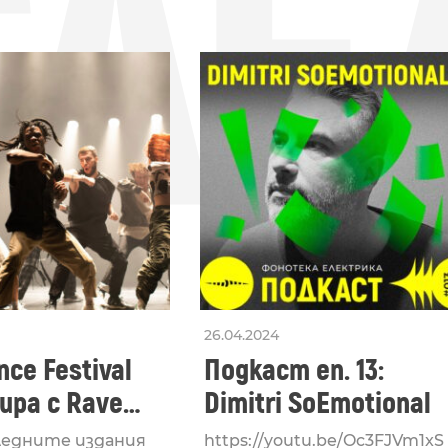
СЛЕ
26.04.2024
ce Festival
Подкаст еп. 13:
ра с Rave
Dimitri SoEmotional
 посветен на
ледните издания
https://youtu.be/Oc3FJVm1xS