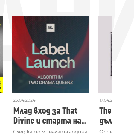
ДН
23.04.2024
17.04.2024
Млад вход за That
The Secon
Divine и старта на
дългооча
лейбъла им
втори ал
След като миналата година
От няколко 