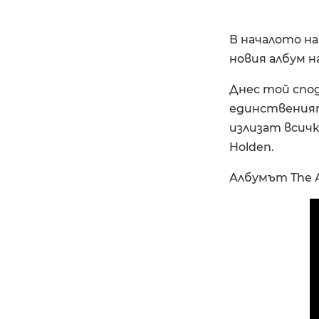
В началото н
новия албум на
Днес той спод
единственият
излизат всичк
Holden.
Албумът The An