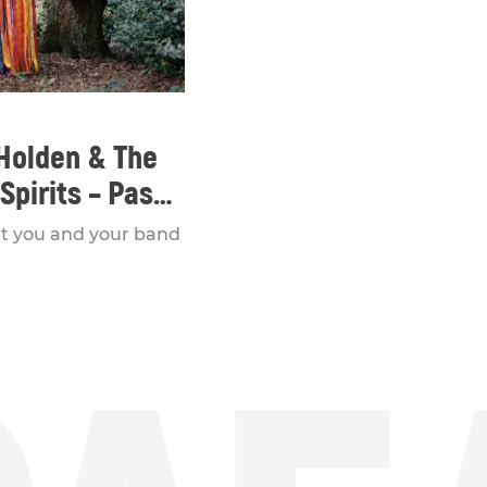
Holden & The
Spirits – Pass
 The Fire
at you and your band