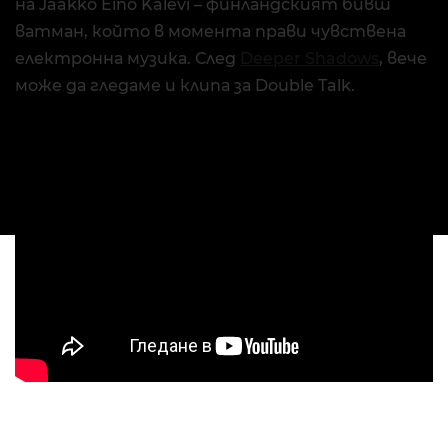
на Jaakko Eino Kalevi – финландският бивш
ватман, който в момента прави чувствена
електронна музика. След
Deeper Shadows
, вече
може да гледаме и клипа за Double Talk.