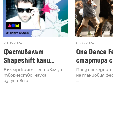
28.05.2024
01.05.2024
Фестивалът
One Dance Fe
Shapeshift кани
стартира с
Fabrizio Mammarella
Lucid, посв
Българският фестивал за
През последнит
за откриването си
рейв култу
творчество, наука,
на танцовия фе
изкуство и ...
...