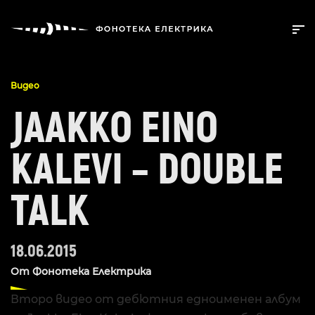
Видео
JAAKKO EINO
KALEVI – DOUBLE
TALK
18.06.2015
От
Фонотека Електрика
Второ видео от дебютния едноименен албум