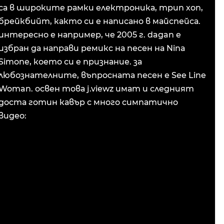
са в широките рамки електроника, трип хоп,
брейкбийт, както си е написано в майспейса.
интересно е например, че 2005 г. dagan е
избран да направи ремикс на песен на Nina
Simone, което си е признание. за
любознателните, въпросната песен е See Line
Woman. освен това j.viewz имат и следният
доста готин кавър с много симпатично
видео: