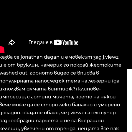
казва се jonathan dagan и е човекът зад j.viewz.
и е от бруклин. намерих го покрай жестоките
washed out. горното видео се вписва в
популярната напоследък тема на лежерни (да
използвам думата винтидж?) клипове-
импресии, с готини мичета, което на някои
вече може да се стори леко банално и умерено
досадно. оказа се обаче, че j.viewz са със супер
разнообразни парчета и не са вчерашни
келеши, увлечени от тренда. нещата все пак