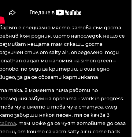
барът е специално място. затова съм доста
ревнив към родния, щото напоследък нещо се
размиват нещата там сякаш… доста
различен стил от salty air, определено. този
jonathan dagan ми напомня на simon green –
bonobo. по редица критерии. и още едно
видео, за да се обогати картинката
та така. в момента пича работи по
последния албум на проекта – work in progress.
това му е името и това му е статуса. след
като завърши някоя песен, тя се качва в
сайта
. там може да се чуят готовите до сега
песни, от които са част salty air и come back