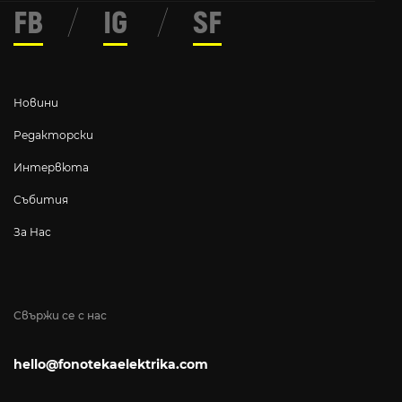
FB
/
IG
/
SF
Новини
Редакторски
Интервюта
Събития
За Нас
Свържи се с нас
hello@fonotekaelektrika.com