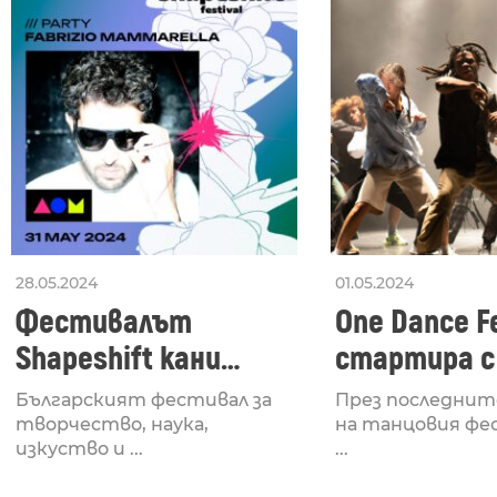
28.05.2024
01.05.2024
Фестивалът
One Dance Fe
Shapeshift кани
стартира с
Fabrizio Mammarella
Lucid, посв
Българският фестивал за
През последнит
за откриването си
рейв култу
творчество, наука,
на танцовия фе
изкуство и ...
...