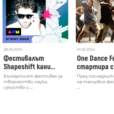
28.05.2024
01.05.2024
Фестивалът
One Dance Fe
Shapeshift кани
стартира с
Fabrizio Mammarella
Lucid, посв
Българският фестивал за
През последнит
за откриването си
рейв култу
творчество, наука,
на танцовия фе
изкуство и ...
...