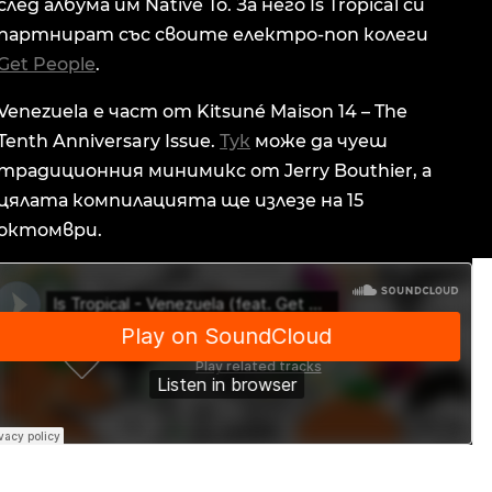
след албума им Native To. За него Is Tropical си
партнират със своите електро-поп колеги
Get People
.
Venezuela е част от Kitsuné Maison 14 – The
Tenth Anniversary Issue.
Тук
може да чуеш
традиционния минимикс от Jerry Bouthier, а
цялата компилацията ще излезе на 15
октомври.