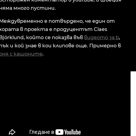
няма много пустини.
Междувременно е потвърдено, че един от
хората в проекта е продуцентът Claes
Björklund, който се показва във
видеото за b
,
пък и кой знае в кои клипове още. Примерно в
оня с кашоните
.