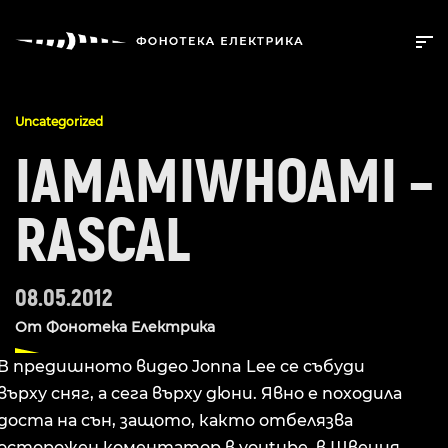
Uncategorized
IAMAMIWHOAMI –
RASCAL
08.05.2012
От
Фонотека Електрика
В предишното видео Jonna Lee се събуди
върху сняг, а сега върху дюни. Явно е походила
доста на сън, защото, както отбелязва
осторожен коментатор в youtube, в Швеция