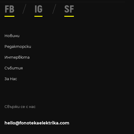
FB
/
IG
/
SF
Новини
Редакторски
Интервюта
Събития
За Нас
Свържи се с нас
hello@fonotekaelektrika.com