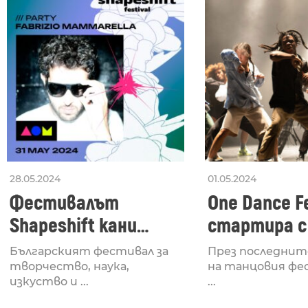
28.05.2024
01.05.2024
Фестивалът
One Dance Fe
Shapeshift кани
стартира с
Fabrizio Mammarella
Lucid, посв
Българският фестивал за
През последнит
за откриването си
рейв култу
творчество, наука,
на танцовия фе
изкуство и ...
...