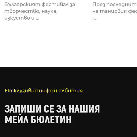
Fabrizio Mammarella
Lucid, посв
Българският фестивал за
През последнит
за откриването си
рейв култу
творчество, наука,
на танцовия фе
изкуство и ...
...
Ексклузивно инфо и събития
ЗАПИШИ СЕ ЗА НАШИЯ
МЕЙЛ БЮЛЕТИН