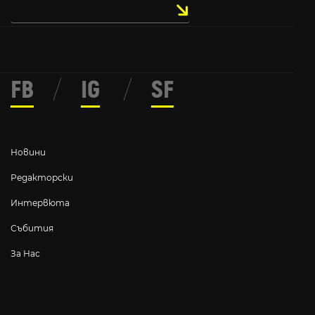
FB
/
IG
/
SF
Новини
Редакторски
Интервюта
Събития
За Нас