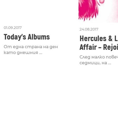
01.09.2017
24.08.2017
Today’s Albums
Hercules & 
Affair – Rejo
От една страна на ден
като днешния ...
Rouge Mary
След малко пове
седмици, на ...