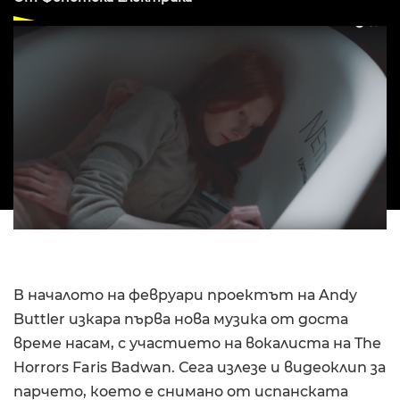
В началото на февруари проектът на Andy
Buttler изкара първа нова музика от доста
време насам, с участието на вокалиста на The
Horrors Faris Badwan. Сега излезе и видеоклип за
парчето, което е снимано от испанската