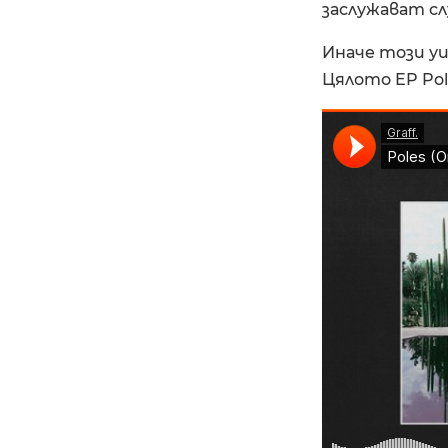
заслужават с
Иначе този у
Цялото EP Pol