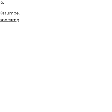
о.
Karumbe.
andcamp
.