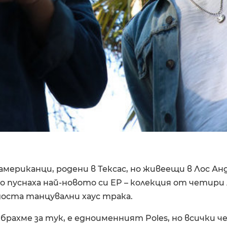
а американци, родени в Тексас, но живеещи в Лос А
о пуснаха най-новото си EP – колекция от четири
доста танцувални хаус трака.
збрахме за тук, е едноименният Poles, но всички 