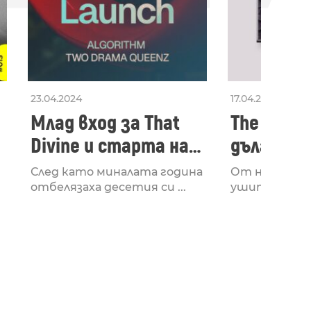
23.04.2024
17.04.2024
Млад вход за That
The Secon
Divine и старта на
дългооча
лейбъла им
втори ал
След като миналата година
От няколко 
излезе з
отбелязаха десетия си ...
ушите и мозъ