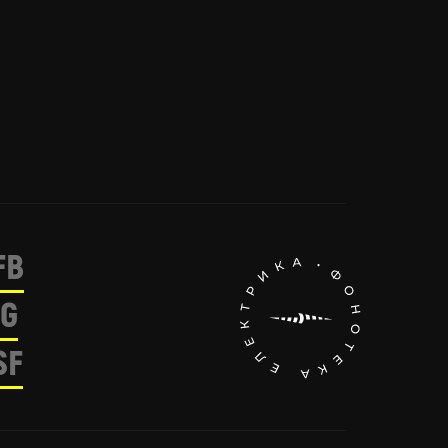
FB
IG
SF