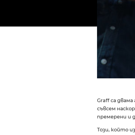
Graff са двам
съвсем наскор
премерени и 
Този, който и