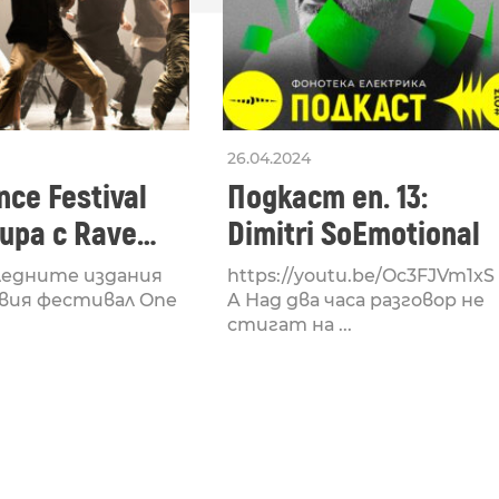
26.04.2024
ce Festival
Подкаст еп. 13:
ра с Rave
Dimitri SoEmotional
 посветен на
ледните издания
https://youtu.be/Oc3FJVm1xS
културата
вия фестивал One
A Над два часа разговор не
стигат на ...