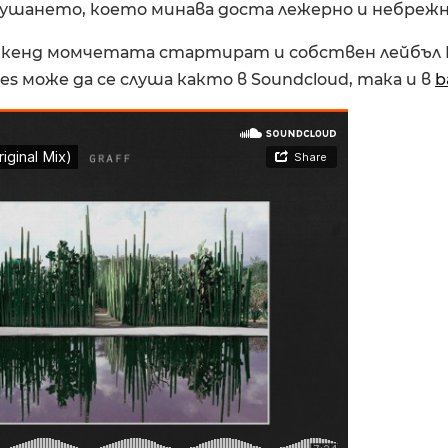
лушането, което минава доста лежерно и небрежн
икенд момчетата стартират и собствен лейбъл 
es може да се слуша както в Soundcloud, така и в
b