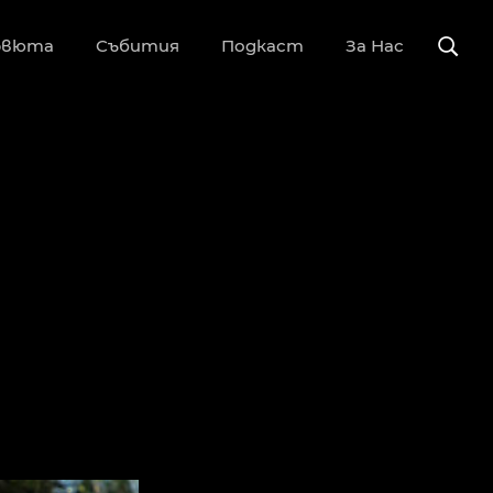
рвюта
Събития
Подкаст
За Нас