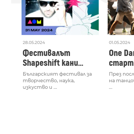
28.05.2024
01.05.2024
Фестивалът
One Dan
Shapeshift кани
старти
Fabrizio Mammarella
Lucid,
Българският фестивал за
През пос
за откриването си
рейв 
творчество, наука,
на танцо
изкуство и ...
...