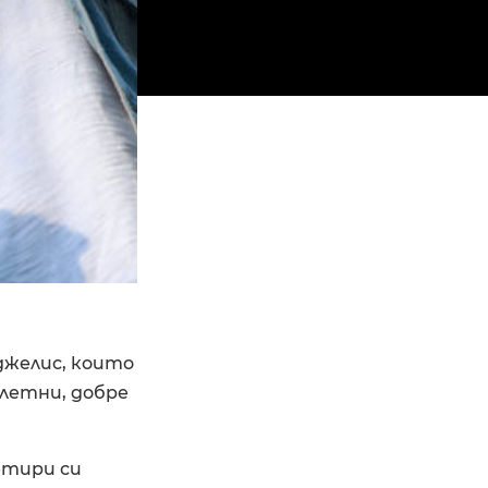
нджелис, които
 летни, добре
четири си