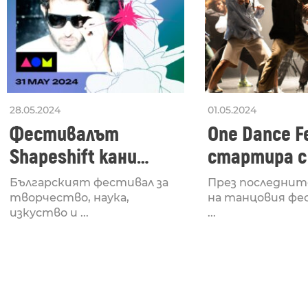
28.05.2024
01.05.2024
Фестивалът
One Dance Fe
Shapeshift кани
стартира с
Fabrizio Mammarella
Lucid, посв
Българският фестивал за
През последнит
за откриването си
рейв култу
творчество, наука,
на танцовия фе
изкуство и ...
...