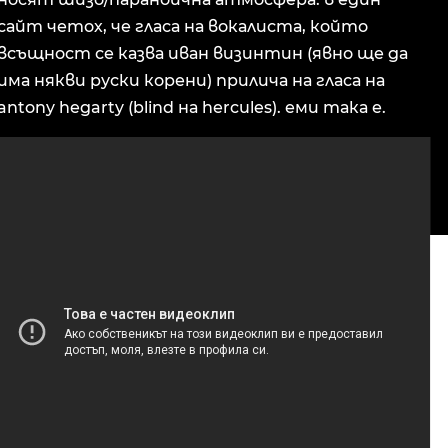
сайт четох, че гласа на вокалиста, който
всъщност се казва иван визинтин (явно ще да
има някви руски корени) прилича на гласа на
antony hegarty (blind на hercules). еми така е.