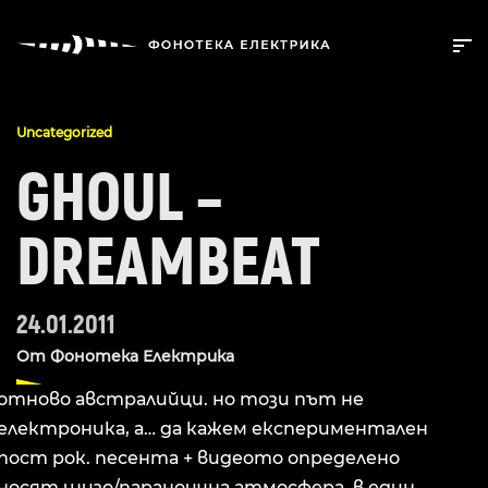
Uncategorized
GHOUL –
DREAMBEAT
24.01.2011
От
Фонотека Електрика
отново австралийци. но този път не
електроника, а… да кажем експериментален
пост рок. песента + видеото определено
носят шизо/параноична атмосфера. в един