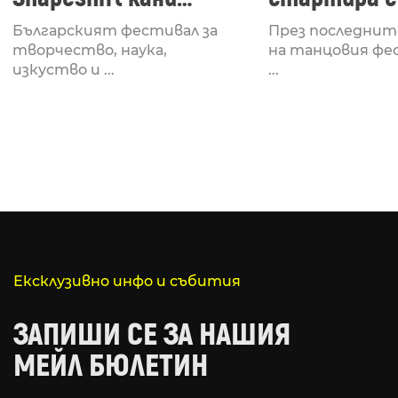
Fabrizio Mammarella
Lucid, посв
Българският фестивал за
През последнит
за откриването си
рейв култу
творчество, наука,
на танцовия фе
изкуство и ...
...
Ексклузивно инфо и събития
ЗАПИШИ СЕ ЗА НАШИЯ
МЕЙЛ БЮЛЕТИН