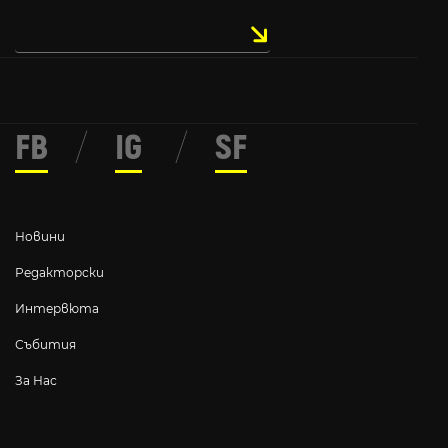
FB
/
IG
/
SF
Новини
Редакторски
Интервюта
Събития
За Нас