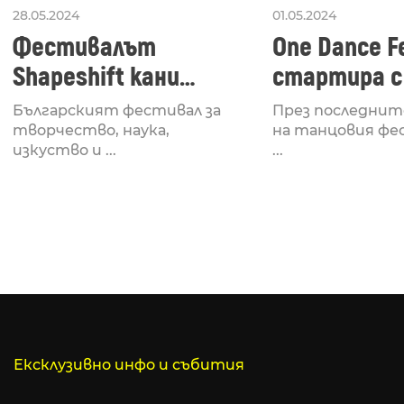
28.05.2024
01.05.2024
Фестивалът
One Dance Fe
Shapeshift кани
стартира с
Fabrizio Mammarella
Lucid, посв
Българският фестивал за
През последнит
за откриването си
рейв култу
творчество, наука,
на танцовия фе
изкуство и ...
...
Ексклузивно инфо и събития