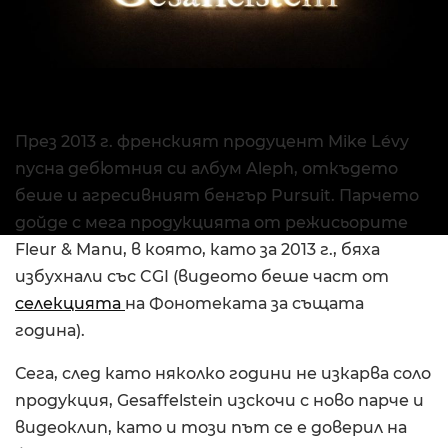
През 2013 г. френският продуцент Mike Lévy
пусна дебютния си албум Aleph, откъдето
беше и агресивният бенгър Pursuit. Парчето
дойде с мега продукцията от режисьорите
Fleur & Manu, в която, като за 2013 г., бяха
избухнали със CGI (видеото беше част от
селекцията
на Фонотеката за същата
година).
Сега, след като няколко години не изкарва соло
продукция, Gesaffelstein изскочи с ново парче и
видеоклип, като и този път се е доверил на