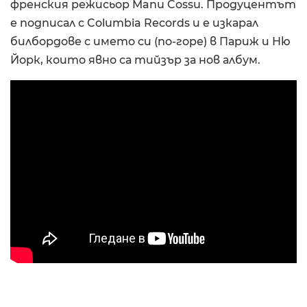
френския режисьор Manu Cossu. Продуцентът
е подписал с Columbia Records и е изкарал
билбордове с името си (по-горе) в Париж и Ню
Йорк, които явно са тийзър за нов албум.