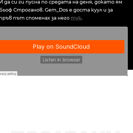
И да си ги пусна по средата на деня, докато ям
Бьоф Строганов. Gem_Dos е доста куул и за
пръв път споменах за него
тук
.