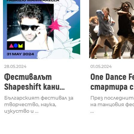
28.05.2024
01.05.2024
Фестивалът
One Dance Fe
Shapeshift кани
стартира с
Fabrizio Mammarella
Lucid, посв
Българският фестивал за
През последнит
за откриването си
рейв култу
творчество, наука,
на танцовия фе
изкуство и ...
...