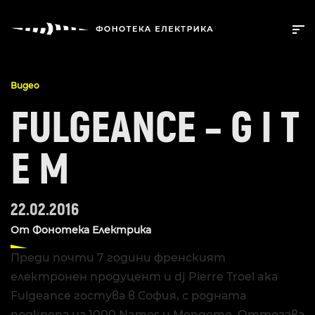
Видео
FULGEANCE – G I T
E M
22.02.2016
От
Фонотека Електрика
Преди почти 7 години френският
електронен продуцент и dj Pierre Troel aka
Fulgeance гостува в София, с родната
подкрепа на 1000 Names и Mengeme. Оттогава