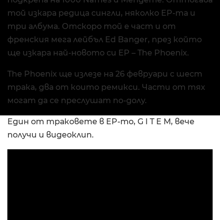
той изкара редица сингли, няколко EP-та и
три албума. Отскоро той е част и от
френския мега лейбъл Ed Banger, през който
ще изкара най-новото си EP – The Phoenix.
The Phoenix ще излезе на 26 февруари с шест
трака, два от които ремикси. Части от тях
могат да се преслушат по-долу.
Един от траковете в EP-то, G I T E M, вече
получи и видеоклип.