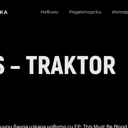
Новини
Редакторски
Инте
S – TRAKTOR
нди банда изкара новото си EP, This Must Be Blood