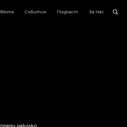
рвюта
Събития
Подкаст
За Нас
 преди няколко