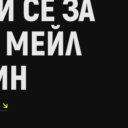
 СЕ ЗА
 МЕЙЛ
ИН