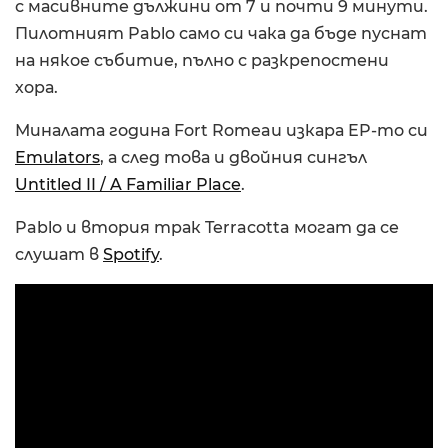
с масивните дължини от 7 и почти 9 минути.
Пилотният Pablo само си чака да бъде пуснат
на някое събитие, пълно с разкрепостени
хора.
Миналата година Fort Romeau изкара EP-то си
Emulators
, а след това и двойния сингъл
Untitled II / A Familiar Place
.
Pablo и втория трак Terracotta могат да се
слушат в
Spotify
.