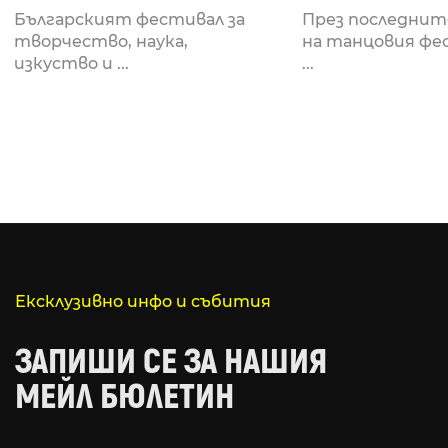
Fabrizio Mammarella
Lucid, посв
Българският фестивал за
През последнит
за откриването си
рейв култу
творчество, наука,
на танцовия фе
изкуство и ...
...
Ексклузивно инфо и събития
ЗАПИШИ СЕ ЗА НАШИЯ
МЕЙЛ БЮЛЕТИН