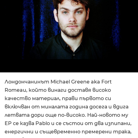
Лондончанинът Michael Greene aka Fort
Romeau, който винаги доставя високо
качество материал, прави първото си
включван от миналата година досега и вдига
летвата дори още по-високо. Най-новото му
EP се казва Pablo и се състои от два изпипани,
енергични и същевременно премерени трака,