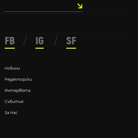
FB
/
IG
/
SF
Новини
Редакторски
Интервюта
Събития
За Нас