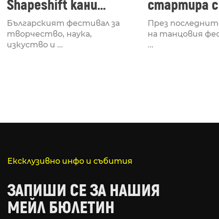
Shapeshift кани
стартира с
Fabrizio Mammarella
Lucid, посв
Българският фестивал за
През последнит
за откриването си
рейв култу
творчество, наука,
на танцовия фе
изкуство и ...
...
Ексклузивно инфо и събития
ЗАПИШИ СЕ ЗА НАШИЯ
МЕЙЛ БЮЛЕТИН