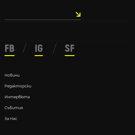
FB
/
IG
/
SF
Новини
Редакторски
Интервюта
Събития
За Нас