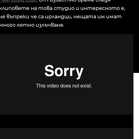
клиповете на това студио и интересното е,
че въпреки че са ирландци, нещата им имат
много лятно излъчване.