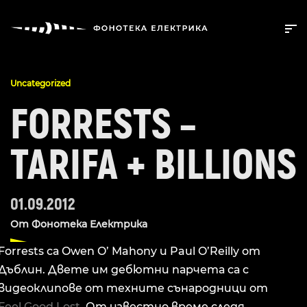
Uncategorized
FORRESTS –
TARIFA + BILLIONS
01.09.2012
От
Фонотека Електрика
Forrests са Owen O’ Mahony и Paul O’Reilly от
Дъблин. Двете им дебютни парчета са с
видеоклипове от техните сънародници от
Feel Good Lost
. От известно време следя