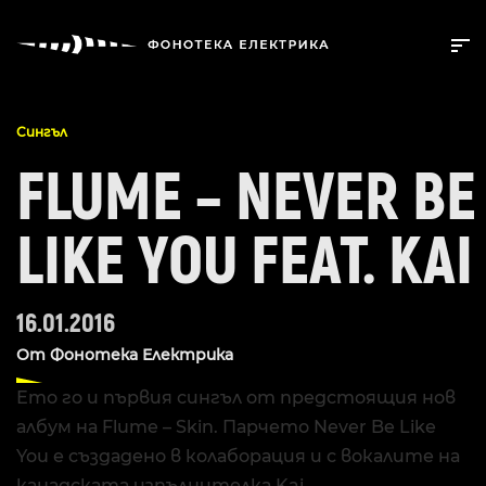
Сингъл
FLUME – NEVER BE
LIKE YOU FEAT. KAI
16.01.2016
От
Фонотека Електрика
Ето го и първия сингъл от предстоящия нов
албум на Flume – Skin. Парчето Never Be Like
You е създадено в колаборация и с вокалите на
канадската изпълнителка Kai.