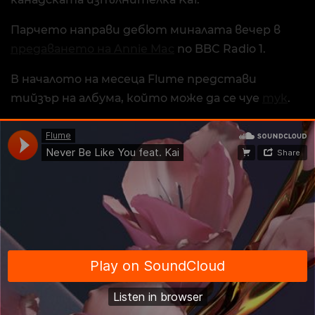
Парчето направи дебют миналата вечер в
предаването на Annie Mac
по BBC Radio 1.
В началото на месеца Flume представи
тийзър на албума, който може да се чуе
тук
.