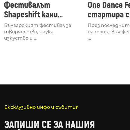
Фестивалът
One Dance Fe
Shapeshift кани
стартира с
Fabrizio Mammarella
Lucid, посв
Българският фестивал за
През последнит
за откриването си
рейв култу
творчество, наука,
на танцовия фе
изкуство и ...
...
Ексклузивно инфо и събития
ЗАПИШИ СЕ ЗА НАШИЯ