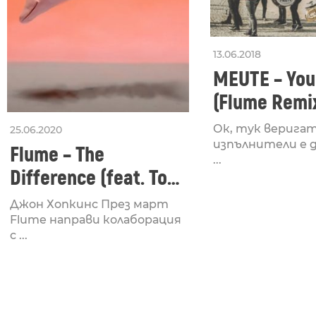
13.06.2018
MEUTE – You
(Flume Remi
Ок, тук верига
25.06.2020
изпълнители е д
Flume – The
...
Difference (feat. Toro
y Moi) / Jon Hopkins
Джон Хопкинс През март
Remix
Flume направи колаборация
с ...