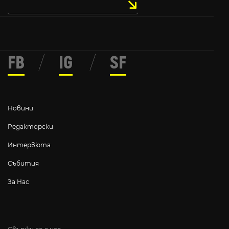
FB
/
IG
/
SF
Новини
Редакторски
Интервюта
Събития
За Нас