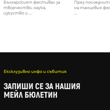
Fabrizio Mammarella
Lucid, посв
Българският фестивал за
През последнит
за откриването си
рейв култу
творчество, наука,
на танцовия фе
изкуство и ...
...
Ексклузивно инфо и събития
ЗАПИШИ СЕ ЗА НАШИЯ
МЕЙЛ БЮЛЕТИН