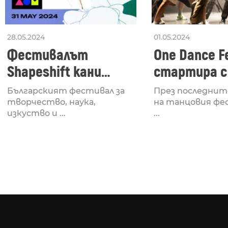
28.05.2024
01.05.2024
Фестивалът
One Dance Fe
Shapeshift кани
стартира с
Fabrizio Mammarella
Lucid, посв
Българският фестивал за
През последнит
за откриването си
рейв култу
творчество, наука,
на танцовия фе
изкуство и ...
...