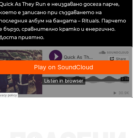
Quick As They Run е неиздавано досега парче,
което е записано при създаването на
последния албум на бандата – Rituals. Парчето
е бързо, сравнително кратко и енергично.
Доста приятно.