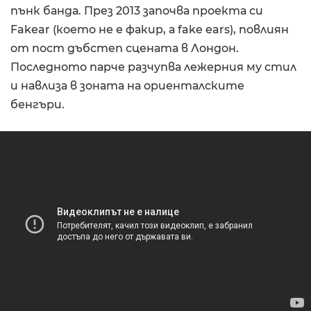
пънк банда. През 2013 започва проекта си
Fakear (което не е факир, а fake ears), повлиян
от пост дъбстеп сцената в Лондон.
Последното парче разчупва лежерния му стил
и навлиза в зоната на ориенталските
бенгъри.