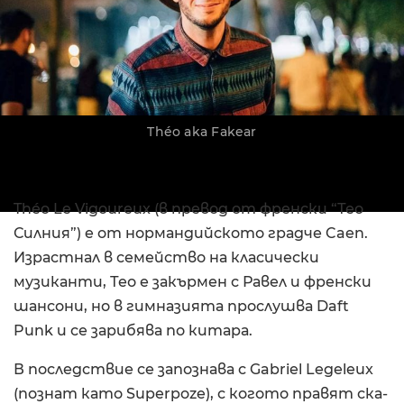
Théo aka Fakear
Théo Le Vigoureux (в превод от френски “Тео
Силния”) e от нормандийското градче Caen.
Израстнал в семейство на класически
музиканти, Тео е закърмен с Равел и френски
шансони, но в гимназията прослушва Daft
Punk и се зарибява по китара.
В последствие се запознава с Gabriel Legeleux
(познат като Superpoze), с когото правят ска-